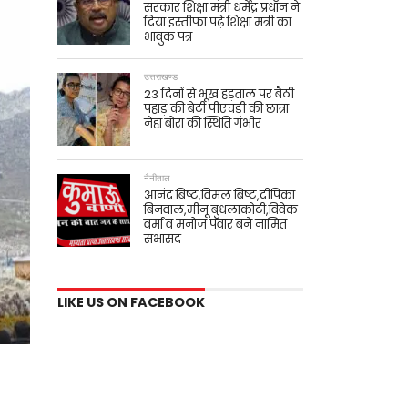
सरकार शिक्षा मंत्री धर्मेंद्र प्रधान ने
दिया इस्तीफा पढ़े शिक्षा मंत्री का
भावुक पत्र
उत्तराखण्ड
23 दिनों से भूख हड़ताल पर बैठी
पहाड़ की बेटी पीएचडी की छात्रा
नेहा बोरा की स्थिति गंभीर
नैनीताल
आनंद बिष्ट,विमल बिष्ट,दीपिका
बिनवाल,मीनू बुधलाकोटी,विवेक
वर्मा व मनोज पंवार बने नामित
सभासद
LIKE US ON FACEBOOK