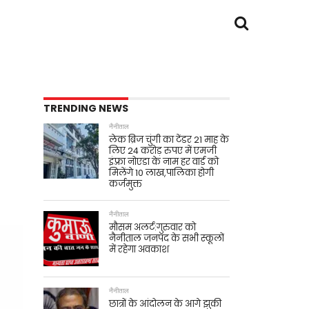
TRENDING NEWS
नैनीताल
लेक ब्रिज चुंगी का टेंडर 21 माह के
लिए 24 करोड़ रुपए में एमजी
इंफ़्रा नोएडा के नाम हर वार्ड को
मिलेंगे 10 लाख,पालिका होगी
कर्जमुक्त
नैनीताल
मौसम अलर्ट:गुरुवार को
नैनीताल जनपद के सभी स्कूलों
में रहेगा अवकाश
नैनीताल
छात्रों के आंदोलन के आगे झुकी