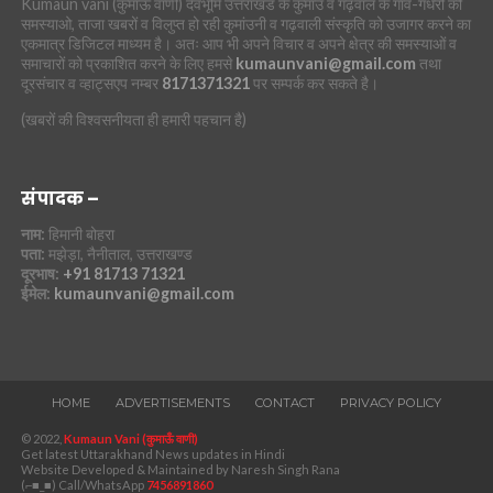
Kumaun vani (कुमाऊं वाणी) देवभूमि उत्तराखंड के कुमांउ व गढ़वाल के गांव-गधेरों की
समस्याओ, ताजा खबरों व विलुप्त हो रही कुमांउनी व गढ़वाली संस्कृति को उजागर करने का
एकमात्र डिजिटल माध्यम है। अतः आप भी अपने विचार व अपने क्षेत्र की समस्याओं व
समाचारों को प्रकाशित करने के लिए हमसे
kumaunvani@gmail.com
तथा
दूरसंचार व व्हाट्सएप नम्बर
8171371321
पर सम्पर्क कर सकते है।
(खबरों की विश्वसनीयता ही हमारी पहचान है)
संपादक –
नाम:
हिमानी बोहरा
पता:
मझेड़ा, नैनीताल, उत्तराखण्ड
दूरभाष:
+91 81713 71321
ईमेल:
kumaunvani@gmail.com
HOME
ADVERTISEMENTS
CONTACT
PRIVACY POLICY
© 2022,
Kumaun Vani (कुमाऊँ वाणी)
Get latest Uttarakhand News updates in Hindi
Website Developed & Maintained by Naresh Singh Rana
(⌐■_■) Call/WhatsApp
7456891860