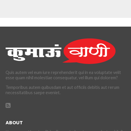
Quis autem vel eum iure reprehenderit qui in ea voluptate velit
esse quam nihil molestiae consequatur, vel illum qui dolorem?
Temporibus autem quibusdam et aut officiis debitis aut rerum
necessitatibus saepe eveniet.
ABOUT