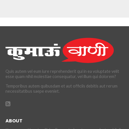
Quis autem vel eum iure reprehenderit qui in ea voluptate velit
esse quam nihil molestiae consequatur, vel illum qui dolorem?
Temporibus autem quibusdam et aut officiis debitis aut rerum
necessitatibus saepe eveniet.
ABOUT