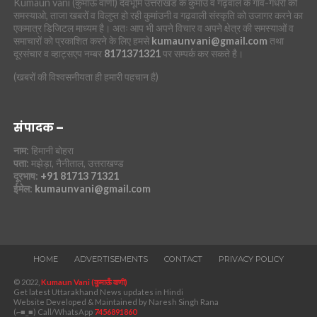
Kumaun vani (कुमाऊं वाणी) देवभूमि उत्तराखंड के कुमांउ व गढ़वाल के गांव-गधेरों की
समस्याओ, ताजा खबरों व विलुप्त हो रही कुमांउनी व गढ़वाली संस्कृति को उजागर करने का
एकमात्र डिजिटल माध्यम है। अतः आप भी अपने विचार व अपने क्षेत्र की समस्याओं व
समाचारों को प्रकाशित करने के लिए हमसे
kumaunvani@gmail.com
तथा
दूरसंचार व व्हाट्सएप नम्बर
8171371321
पर सम्पर्क कर सकते है।
(खबरों की विश्वसनीयता ही हमारी पहचान है)
संपादक –
नाम:
हिमानी बोहरा
पता:
मझेड़ा, नैनीताल, उत्तराखण्ड
दूरभाष:
+91 81713 71321
ईमेल:
kumaunvani@gmail.com
HOME
ADVERTISEMENTS
CONTACT
PRIVACY POLICY
© 2022,
Kumaun Vani (कुमाऊँ वाणी)
Get latest Uttarakhand News updates in Hindi
Website Developed & Maintained by Naresh Singh Rana
(⌐■_■) Call/WhatsApp
7456891860