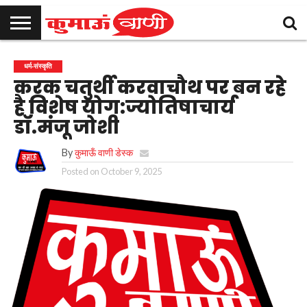
कुमाऊँ
उत्तराखण्ड
राजनीति
मनोरंजन
क्राइम
खेल
शिक्षा
स्वास्थ्य
धर्म-
चुनाव
विज्ञापन
संपर्क
धर्म-संस्कृति
समाचार
संस्कृति
करें
करक चतुर्थी करवाचौथ पर बन रहे
है विशेष योग:ज्योतिषाचार्य
डॉ.मंजू जोशी
By
कुमाऊँ वाणी डेस्क
Posted on
October 9, 2025