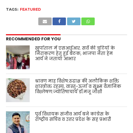
TAGS:
FEATURED
RECOMMENDED FOR YOU
खुर्पाताल में एसआईआर. सर्वे की त्रुटियों के
निराकरण हेतु हुई बैठक, भाजपा नेता हेम
आर्य ने जताया आभार
श्रावण माह विशेष:रुद्राक्ष की अलौकिक शक्ति
शास्त्रोक्त रहस्य, वास्तु-ऊर्जा व सूक्ष्म वैज्ञानिक
विश्लेषण:ज्योतिषाचार्य डॉ.मंजू जोशी
पूर्व विधायक संजीव आर्य बने कांग्रेस के
राष्ट्रीय सचिव व उत्तर प्रदेश के सह प्रभारी