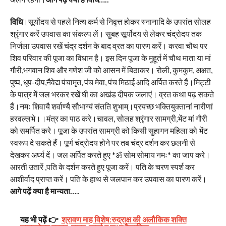
विधि
।सूर्योदय से पहले नित्य कर्म से निवृत्त होकर स्नानादि के उपरांत सोलह
श्रृंगार करें उपवास का संकल्प लें। सुबह सूर्योदय से लेकर चंद्रोदय तक
निर्जला उपवास रखें चंद्र दर्शन के बाद व्रत का पारण करें। करवा चौथ पर
शिव परिवार की पूजा का विधान है। इस दिन पूजा के मुहूर्त में चौथ माता या मां
गौरी,भगवान शिव और गणेश जी को आसन में बिठाकर। रोली, कुमकुम, अक्षत,
पुष्प, धूप-दीप,नैवेद्य पंचामृत, पंच मेवा, पंच मिठाई आदि अर्पित करते हैं।मिट्टी
के पात्र में जल भरकर रखें घी का अखंड दीपक जलाएं। व्रत कथा पढ़ सकते
हैं।नमः शिवायै शर्वाण्यै सौभाग्यं संतति शुभाम्‌।प्रयच्छ भक्तियुक्तानां नारीणां
हरवल्लभे।।मंत्र का पाठ करे।चावल, सोलह श्रृंगार सामग्री,भेंट मां गौरी
को समर्पित करे। पूजा के उपरांत सामग्री को किसी सुहागन महिला को भेंट
स्वरूप दे सकते हैं। पूर्ण चंद्रोदय होने पर तब चंद्र दर्शन कर छलनी से
देखकर अर्घ्य दें। जल अर्पित करते हुए *ॐ सोम सोमाय नमः* का जाप करे।
आरती उतारें ,पति के दर्शन करते हुए पूजा करें। पति के चरण स्पर्श कर
आशीर्वाद प्राप्त करें। पति के हाथ से जलपान कर उपवास का पारण करें।
आगे पढ़ें क्या है मान्यता…
..
यह भी पढ़ें 👉
श्रावण माह विशेष:रुद्राक्ष की अलौकिक शक्ति