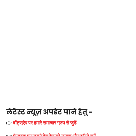
लेटैस्ट न्यूज़ अपडेट पाने हेतु -
👉
वॉट्स्ऐप पर हमारे समाचार ग्रुप से जुड़ें
👉
फ़ेसबुक पर जुड़ने हेतु पेज को लाइक और फॉलो करें