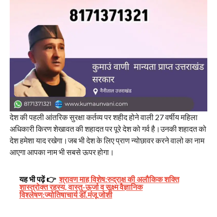
देश की पहली आंतरिक सुरक्षा कर्तव्य पर शहीद होने वाली 27 वर्षीय महिला
अधिकारी किरण शेखावत की शहादत पर पूरे देश को गर्व है।उनकी शहादत को
देश हमेशा याद रखेगा।जब भी देश के लिए प्राण न्योछावर करने वालो का नाम
आएगा आपका नाम भी सबसे ऊपर होगा।
यह भी पढ़ें 👉
श्रावण माह विशेष:रुद्राक्ष की अलौकिक शक्ति
शास्त्रोक्त रहस्य, वास्तु-ऊर्जा व सूक्ष्म वैज्ञानिक
विश्लेषण:ज्योतिषाचार्य डॉ.मंजू जोशी