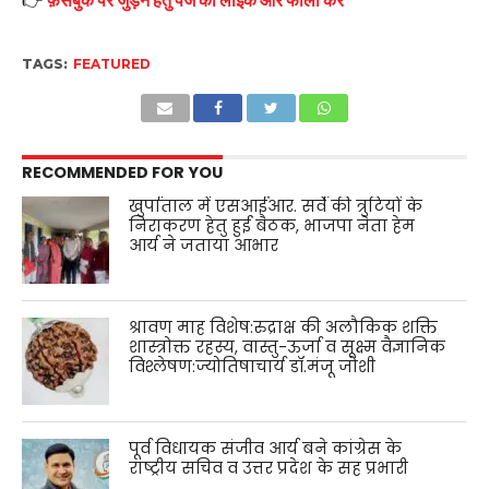
TAGS:
FEATURED
RECOMMENDED FOR YOU
खुर्पाताल में एसआईआर. सर्वे की त्रुटियों के
निराकरण हेतु हुई बैठक, भाजपा नेता हेम
आर्य ने जताया आभार
श्रावण माह विशेष:रुद्राक्ष की अलौकिक शक्ति
शास्त्रोक्त रहस्य, वास्तु-ऊर्जा व सूक्ष्म वैज्ञानिक
विश्लेषण:ज्योतिषाचार्य डॉ.मंजू जोशी
पूर्व विधायक संजीव आर्य बने कांग्रेस के
राष्ट्रीय सचिव व उत्तर प्रदेश के सह प्रभारी