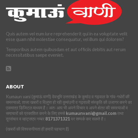
Quis autem vel eum iure reprehenderit qui in ea voluptate velit
esse quam nihil molestiae consequatur, vel illum qui dolorem?
Temporibus autem quibusdam et aut officiis debitis aut rerum
necessitatibus saepe eveniet.
ABOUT
Kumaun vani (कुमाऊं वाणी) देवभूमि उत्तराखंड के कुमांउ व गढ़वाल के गांव-गधेरों की
समस्याओ, ताजा खबरों व विलुप्त हो रही कुमांउनी व गढ़वाली संस्कृति को उजागर करने का
एकमात्र डिजिटल माध्यम है। अतः आप भी अपने विचार व अपने क्षेत्र की समस्याओं व
समाचारों को प्रकाशित करने के लिए हमसे
kumaunvani@gmail.com
तथा
दूरसंचार व व्हाट्सएप नम्बर
8171371321
पर सम्पर्क कर सकते है।
(खबरों की विश्वसनीयता ही हमारी पहचान है)