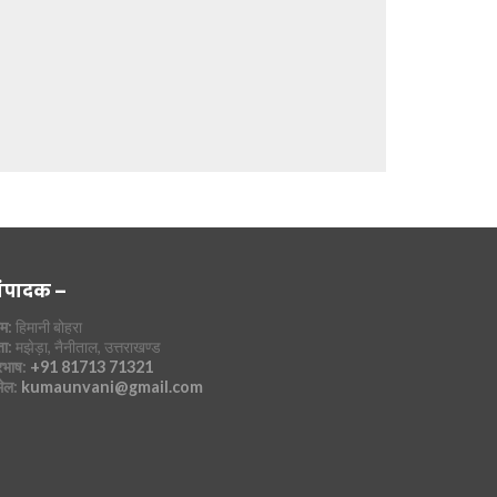
ंपादक –
म:
हिमानी बोहरा
ा:
मझेड़ा, नैनीताल, उत्तराखण्ड
रभाष:
+91 81713 71321
मेल:
kumaunvani@gmail.com