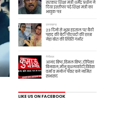
सरकार शिक्षा मंत्री धर्मेंद्र प्रधान ने
दिया इस्तीफा पढ़े शिक्षा मंत्री का
भावुक पत्र
उत्तराखण्ड
23 दिनों से भूख हड़ताल पर बैठी
पहाड़ की बेटी पीएचडी की छात्रा
नेहा बोरा की स्थिति गंभीर
नैनीताल
आनंद बिष्ट,विमल बिष्ट,दीपिका
बिनवाल,मीनू बुधलाकोटी,विवेक
वर्मा व मनोज पंवार बने नामित
सभासद
LIKE US ON FACEBOOK