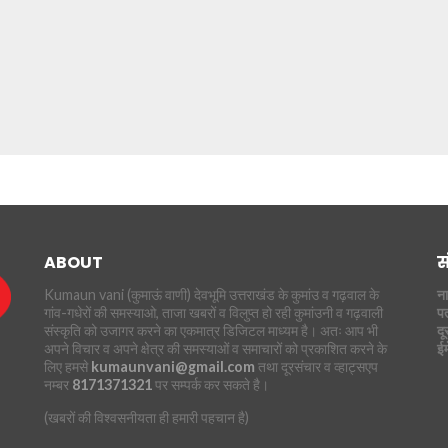
ABOUT
स
Kumaun vani (कुमाऊं वाणी) देवभूमि उत्तराखंड के कुमांउ व गढ़वाल के
ना
गांव-गधेरों की समस्याओ, ताजा खबरों व विलुप्त हो रही कुमांउनी व गढ़वाली
पत
संस्कृति को उजागर करने का एकमात्र डिजिटल माध्यम है। अतः आप भी
दू
अपने विचार व अपने क्षेत्र की समस्याओं व समाचारों को प्रकाशित करने के
ई
लिए हमसे
kumaunvani@gmail.com
तथा दूरसंचार व व्हाट्सएप
नम्बर
8171371321
पर सम्पर्क कर सकते है।
(खबरों की विश्वसनीयता ही हमारी पहचान है)