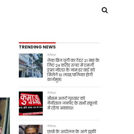
TRENDING NEWS
नैनीताल
लेक ब्रिज चुंगी का टेंडर 21 माह के
लिए 24 करोड़ रुपए में एमजी
इंफ़्रा नोएडा के नाम हर वार्ड को
मिलेंगे 10 लाख,पालिका होगी
कर्जमुक्त
नैनीताल
मौसम अलर्ट:गुरुवार को
नैनीताल जनपद के सभी स्कूलों
में रहेगा अवकाश
नैनीताल
छात्रों के आंदोलन के आगे झुकी