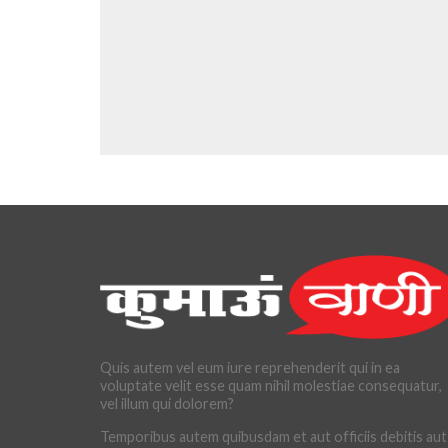
Quis autem vel eum iure reprehenderit qui in ea
voluptate velit esse quam nihil molestiae consequatur,
vel illum qui dolorem?
Temporibus autem quibusdam et aut officiis debitis aut