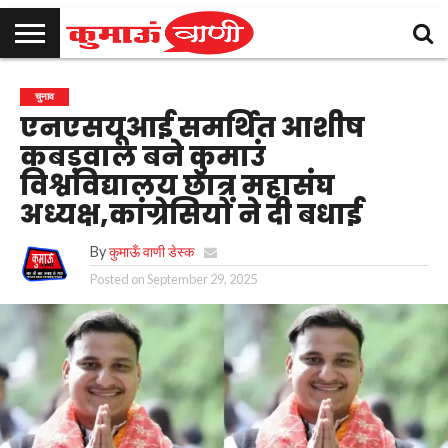
कुमाऊँ
उत्तराखण्ड
राजनीति
मनोरंजन
क्राइम
खेल
शिक्षा
स्वास्थ्य
धर्म-
चुनाव
विज्ञापन
संपर्क
चुनाव
समाचार
संस्कृति
करें
एनएसयूआई समर्थित आशीष
कबड़वाल बने कुमाउं
विश्वविद्यालय छात्र महासंघ
अध्यक्ष,कांग्रेसियों ने दी बधाई
By
कुमाऊँ वाणी डेस्क
Posted on
September 29, 2025