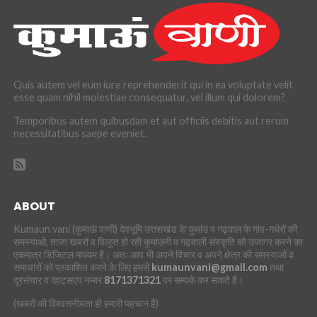
Quis autem vel eum iure reprehenderit qui in ea voluptate velit
esse quam nihil molestiae consequatur, vel illum qui dolorem?
Temporibus autem quibusdam et aut officiis debitis aut rerum
necessitatibus saepe eveniet.
ABOUT
Kumaun vani (कुमाऊं वाणी) देवभूमि उत्तराखंड के कुमांउ व गढ़वाल के गांव-गधेरों की
समस्याओ, ताजा खबरों व विलुप्त हो रही कुमांउनी व गढ़वाली संस्कृति को उजागर करने का
एकमात्र डिजिटल माध्यम है। अतः आप भी अपने विचार व अपने क्षेत्र की समस्याओं व
समाचारों को प्रकाशित करने के लिए हमसे
kumaunvani@gmail.com
तथा
दूरसंचार व व्हाट्सएप नम्बर
8171371321
पर सम्पर्क कर सकते है।
(खबरों की विश्वसनीयता ही हमारी पहचान है)