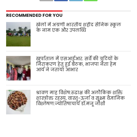
RECOMMENDED FOR YOU
खेलों में अग्रणी भारतीय शहीद सैनिक स्कूल
के नाम एक और उपलब्धि
खुर्पाताल में एसआईआर. सर्वे की त्रुटियों के
निराकरण हेतु हुई बैठक, भाजपा नेता हेम
आर्य ने जताया आभार
श्रावण माह विशेष:रुद्राक्ष की अलौकिक शक्ति
शास्त्रोक्त रहस्य, वास्तु-ऊर्जा व सूक्ष्म वैज्ञानिक
विश्लेषण:ज्योतिषाचार्य डॉ.मंजू जोशी