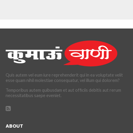
Quis autem vel eum iure reprehenderit qui in ea voluptate velit
esse quam nihil molestiae consequatur, vel illum qui dolorem?
Temporibus autem quibusdam et aut officiis debitis aut rerum
necessitatibus saepe eveniet.
ABOUT