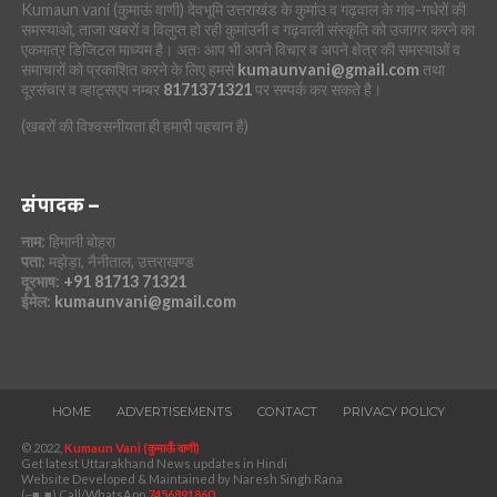
Kumaun vani (कुमाऊं वाणी) देवभूमि उत्तराखंड के कुमांउ व गढ़वाल के गांव-गधेरों की
समस्याओ, ताजा खबरों व विलुप्त हो रही कुमांउनी व गढ़वाली संस्कृति को उजागर करने का
एकमात्र डिजिटल माध्यम है। अतः आप भी अपने विचार व अपने क्षेत्र की समस्याओं व
समाचारों को प्रकाशित करने के लिए हमसे
kumaunvani@gmail.com
तथा
दूरसंचार व व्हाट्सएप नम्बर
8171371321
पर सम्पर्क कर सकते है।
(खबरों की विश्वसनीयता ही हमारी पहचान है)
संपादक –
नाम:
हिमानी बोहरा
पता:
मझेड़ा, नैनीताल, उत्तराखण्ड
दूरभाष:
+91 81713 71321
ईमेल:
kumaunvani@gmail.com
HOME
ADVERTISEMENTS
CONTACT
PRIVACY POLICY
© 2022,
Kumaun Vani (कुमाऊँ वाणी)
Get latest Uttarakhand News updates in Hindi
Website Developed & Maintained by Naresh Singh Rana
(⌐■_■) Call/WhatsApp
7456891860