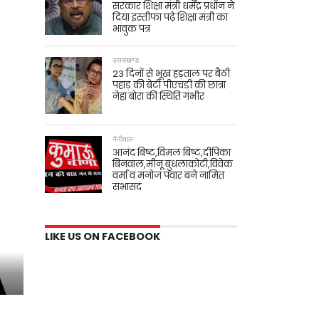
सरकार शिक्षा मंत्री धर्मेंद्र प्रधान ने
दिया इस्तीफा पढ़े शिक्षा मंत्री का
भावुक पत्र
उत्तराखण्ड
23 दिनों से भूख हड़ताल पर बैठी
पहाड़ की बेटी पीएचडी की छात्रा
नेहा बोरा की स्थिति गंभीर
नैनीताल
आनंद बिष्ट,विमल बिष्ट,दीपिका
बिनवाल,मीनू बुधलाकोटी,विवेक
वर्मा व मनोज पंवार बने नामित
सभासद
LIKE US ON FACEBOOK