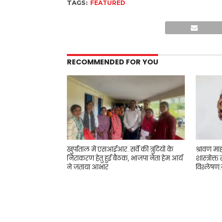
TAGS:
FEATURED
RECOMMENDED FOR YOU
खुर्पाताल में एसआईआर. सर्वे की त्रुटियों के
श्रावण मा
निराकरण हेतु हुई बैठक, भाजपा नेता हेम आर्य
शास्त्रोक्त
ने जताया आभार
विश्लेषण:ज