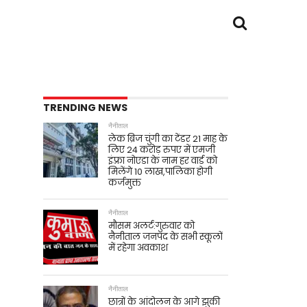
TRENDING NEWS
नैनीताल
लेक ब्रिज चुंगी का टेंडर 21 माह के
लिए 24 करोड़ रुपए में एमजी
इंफ़्रा नोएडा के नाम हर वार्ड को
मिलेंगे 10 लाख,पालिका होगी
कर्जमुक्त
नैनीताल
मौसम अलर्ट:गुरुवार को
नैनीताल जनपद के सभी स्कूलों
में रहेगा अवकाश
नैनीताल
छात्रों के आंदोलन के आगे झुकी