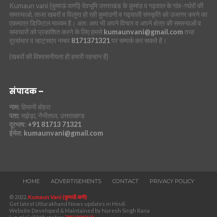
Kumaun vani (कुमाऊं वाणी) देवभूमि उत्तराखंड के कुमांउ व गढ़वाल के गांव-गधेरों की
समस्याओ, ताजा खबरों व विलुप्त हो रही कुमांउनी व गढ़वाली संस्कृति को उजागर करने का
एकमात्र डिजिटल माध्यम है। अतः आप भी अपने विचार व अपने क्षेत्र की समस्याओं व
समाचारों को प्रकाशित करने के लिए हमसे
kumaunvani@gmail.com
तथा
दूरसंचार व व्हाट्सएप नम्बर
8171371321
पर सम्पर्क कर सकते है।
(खबरों की विश्वसनीयता ही हमारी पहचान है)
संपादक –
नाम:
हिमानी बोहरा
पता:
मझेड़ा, नैनीताल, उत्तराखण्ड
दूरभाष:
+91 81713 71321
ईमेल:
kumaunvani@gmail.com
HOME
ADVERTISEMENTS
CONTACT
PRIVACY POLICY
© 2022,
Kumaun Vani (कुमाऊँ वाणी)
Get latest Uttarakhand News updates in Hindi
Website Developed & Maintained by Naresh Singh Rana