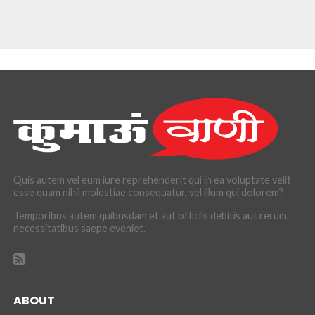
Quis autem vel eum iure reprehenderit qui in ea voluptate velit
esse quam nihil molestiae consequatur, vel illum qui dolorem?
Temporibus autem quibusdam et aut officiis debitis aut rerum
necessitatibus saepe eveniet.
ABOUT