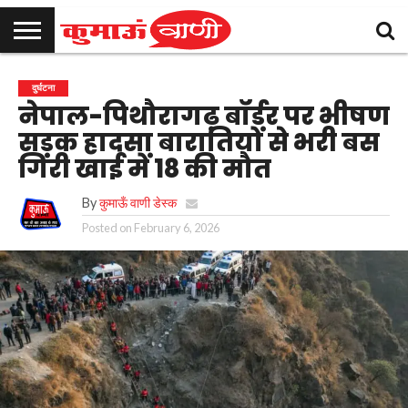
कुमाऊँ
उत्तराखण्ड
राजनीति
मनोरंजन
क्राइम
खेल
शिक्षा
स्वास्थ्य
धर्म-
चुनाव
विज्ञापन
संपर्क
दुर्घटना
समाचार
संस्कृति
करें
नेपाल-पिथौरागढ़ बॉर्डर पर भीषण
सड़क हादसा बारातियों से भरी बस
गिरी खाई में 18 की मौत
By
कुमाऊँ वाणी डेस्क
Posted on
February 6, 2026