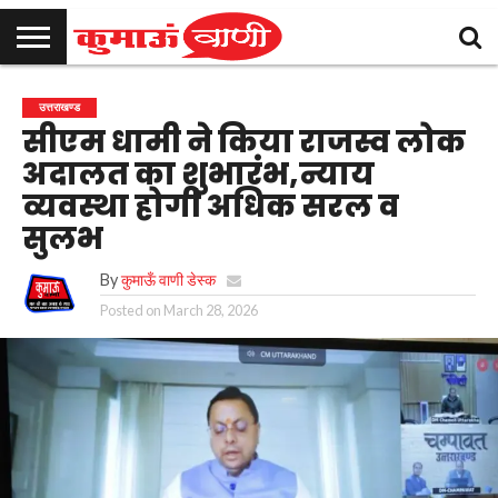
कुमाऊँ
उत्तराखण्ड
राजनीति
मनोरंजन
क्राइम
खेल
शिक्षा
स्वास्थ्य
धर्म-
चुनाव
विज्ञापन
संपर्क
उत्तराखण्ड
समाचार
संस्कृति
करें
सीएम धामी ने किया राजस्व लोक
अदालत का शुभारंभ,न्याय
व्यवस्था होगी अधिक सरल व
सुलभ
By
कुमाऊँ वाणी डेस्क
Posted on
March 28, 2026