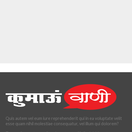
Quis autem vel eum iure reprehenderit qui in ea voluptate velit
esse quam nihil molestiae consequatur, vel illum qui dolorem?