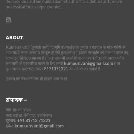
Temporibus autem quibusdam et aut officiis debitis aut rerum
necessitatibus saepe eveniet.
ABOUT
Kumaun vani (कुमाऊं वाणी) देवभूमि उत्तराखंड के कुमांउ व गढ़वाल के गांव-गधेरों की
समस्याओ, ताजा खबरों व विलुप्त हो रही कुमांउनी व गढ़वाली संस्कृति को उजागर करने का
एकमात्र डिजिटल माध्यम है। अतः आप भी अपने विचार व अपने क्षेत्र की समस्याओं व
समाचारों को प्रकाशित करने के लिए हमसे
kumaunvani@gmail.com
तथा
दूरसंचार व व्हाट्सएप नम्बर
8171371321
पर सम्पर्क कर सकते है।
(खबरों की विश्वसनीयता ही हमारी पहचान है)
संपादक –
नाम:
हिमानी बोहरा
पता:
मझेड़ा, नैनीताल, उत्तराखण्ड
दूरभाष:
+91 81713 71321
ईमेल:
kumaunvani@gmail.com