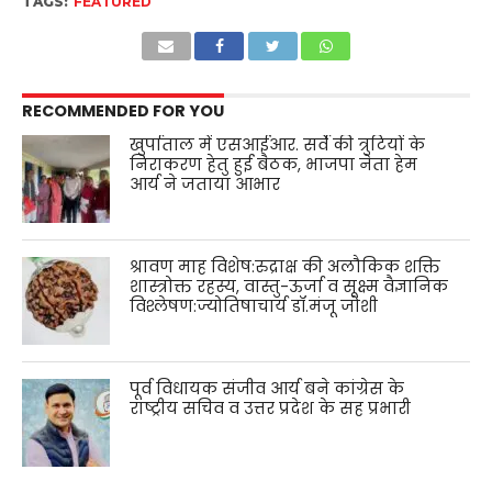
TAGS:
FEATURED
RECOMMENDED FOR YOU
खुर्पाताल में एसआईआर. सर्वे की त्रुटियों के
निराकरण हेतु हुई बैठक, भाजपा नेता हेम
आर्य ने जताया आभार
श्रावण माह विशेष:रुद्राक्ष की अलौकिक शक्ति
शास्त्रोक्त रहस्य, वास्तु-ऊर्जा व सूक्ष्म वैज्ञानिक
विश्लेषण:ज्योतिषाचार्य डॉ.मंजू जोशी
पूर्व विधायक संजीव आर्य बने कांग्रेस के
राष्ट्रीय सचिव व उत्तर प्रदेश के सह प्रभारी