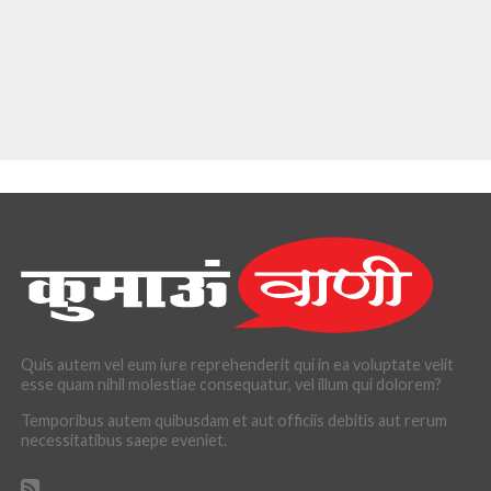
Quis autem vel eum iure reprehenderit qui in ea voluptate velit
esse quam nihil molestiae consequatur, vel illum qui dolorem?
Temporibus autem quibusdam et aut officiis debitis aut rerum
necessitatibus saepe eveniet.