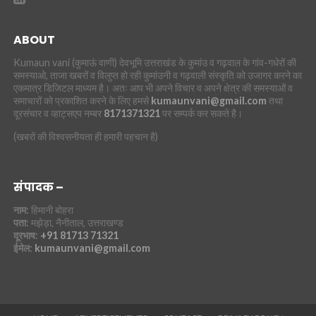
ABOUT
Kumaun vani (कुमाऊं वाणी) देवभूमि उत्तराखंड के कुमांउ व गढ़वाल के गांव-गधेरों की
समस्याओ, ताजा खबरों व विलुप्त हो रही कुमांउनी व गढ़वाली संस्कृति को उजागर करने का
एकमात्र डिजिटल माध्यम है। अतः आप भी अपने विचार व अपने क्षेत्र की समस्याओं व
समाचारों को प्रकाशित करने के लिए हमसे
kumaunvani@gmail.com
तथा
दूरसंचार व व्हाट्सएप नम्बर
8171371321
पर सम्पर्क कर सकते है।
(खबरों की विश्वसनीयता ही हमारी पहचान है)
संपादक –
नाम:
हिमानी बोहरा
पता:
मझेड़ा, नैनीताल, उत्तराखण्ड
दूरभाष:
+91 81713 71321
ईमेल:
kumaunvani@gmail.com