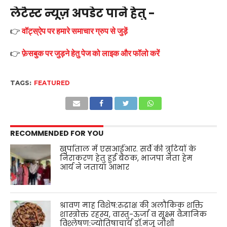
लेटैस्ट न्यूज़ अपडेट पाने हेतु -
👉
वॉट्स्ऐप पर हमारे समाचार ग्रुप से जुड़ें
👉
फ़ेसबुक पर जुड़ने हेतु पेज को लाइक और फॉलो करें
TAGS:
FEATURED
RECOMMENDED FOR YOU
खुर्पाताल में एसआईआर. सर्वे की त्रुटियों के
निराकरण हेतु हुई बैठक, भाजपा नेता हेम
आर्य ने जताया आभार
श्रावण माह विशेष:रुद्राक्ष की अलौकिक शक्ति
शास्त्रोक्त रहस्य, वास्तु-ऊर्जा व सूक्ष्म वैज्ञानिक
विश्लेषण:ज्योतिषाचार्य डॉ.मंजू जोशी