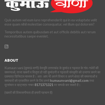
Quis autem vel eum iure reprehenderit qui in ea voluptate velit
esse quam nihil molestiae consequatur, vel illum qui dolorem?
Temporibus autem quibusdam et aut officiis debitis aut rerum
necessitatibus saepe eveniet.
ABOUT
Kumaun vani (कुमाऊं वाणी) देवभूमि उत्तराखंड के कुमांउ व गढ़वाल के गांव-गधेरों की
समस्याओ, ताजा खबरों व विलुप्त हो रही कुमांउनी व गढ़वाली संस्कृति को उजागर करने का
एकमात्र डिजिटल माध्यम है। अतः आप भी अपने विचार व अपने क्षेत्र की समस्याओं व
समाचारों को प्रकाशित करने के लिए हमसे
kumaunvani@gmail.com
तथा
दूरसंचार व व्हाट्सएप नम्बर
8171371321
पर सम्पर्क कर सकते है।
(खबरों की विश्वसनीयता ही हमारी पहचान है)