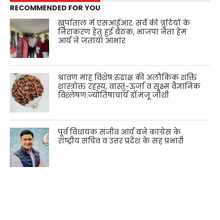
RECOMMENDED FOR YOU
खुर्पाताल में एसआईआर. सर्वे की त्रुटियों के
निराकरण हेतु हुई बैठक, भाजपा नेता हेम
आर्य ने जताया आभार
श्रावण माह विशेष:रुद्राक्ष की अलौकिक शक्ति
शास्त्रोक्त रहस्य, वास्तु-ऊर्जा व सूक्ष्म वैज्ञानिक
विश्लेषण:ज्योतिषाचार्य डॉ.मंजू जोशी
पूर्व विधायक संजीव आर्य बने कांग्रेस के
राष्ट्रीय सचिव व उत्तर प्रदेश के सह प्रभारी