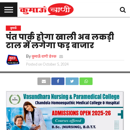
कुमाऊँ
उत्तराखण्ड
राजनीति
मनोरंजन
क्राइम
खेल
शिक्षा
स्वास्थ्य
धर्म-
चुनाव
विज्ञापन
संपर्क
कुमाऊँ
समाचार
संस्कृति
करें
पंत पार्क होगा खाली अब लकड़ी
टाल में लगेगा फड़ बाजार
By
कुमाऊँ वाणी डेस्क
Posted on
October 5, 2024