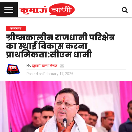
कुमाऊँ
उत्तराखण्ड
राजनीति
मनोरंजन
क्राइम
खेल
शिक्षा
स्वास्थ्य
धर्म-
चुनाव
विज्ञापन
संपर्क
उत्तराखण्ड
समाचार
संस्कृति
करें
ग्रीष्मकालीन राजधानी परिक्षेत्र
का स्थाई विकास करना
प्राथमिकता:सीएम धामी
By
कुमाऊँ वाणी डेस्क
Posted on
February 17, 2025