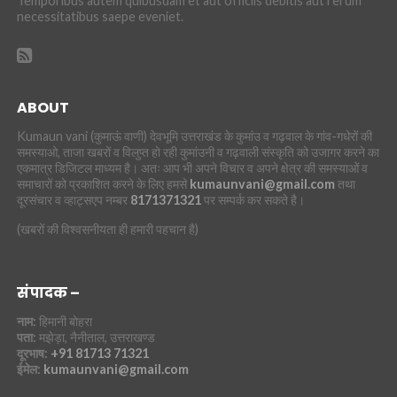
Temporibus autem quibusdam et aut officiis debitis aut rerum
necessitatibus saepe eveniet.
ABOUT
Kumaun vani (कुमाऊं वाणी) देवभूमि उत्तराखंड के कुमांउ व गढ़वाल के गांव-गधेरों की
समस्याओ, ताजा खबरों व विलुप्त हो रही कुमांउनी व गढ़वाली संस्कृति को उजागर करने का
एकमात्र डिजिटल माध्यम है। अतः आप भी अपने विचार व अपने क्षेत्र की समस्याओं व
समाचारों को प्रकाशित करने के लिए हमसे
kumaunvani@gmail.com
तथा
दूरसंचार व व्हाट्सएप नम्बर
8171371321
पर सम्पर्क कर सकते है।
(खबरों की विश्वसनीयता ही हमारी पहचान है)
संपादक –
नाम:
हिमानी बोहरा
पता:
मझेड़ा, नैनीताल, उत्तराखण्ड
दूरभाष:
+91 81713 71321
ईमेल:
kumaunvani@gmail.com