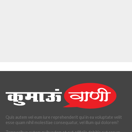
Quis autem vel eum iure reprehenderit qui in ea voluptate velit
esse quam nihil molestiae consequatur, vel illum qui dolorem?