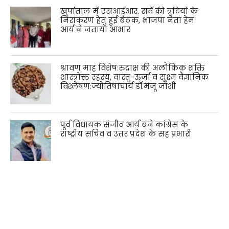
खुर्पाताल में एसआईआर. सर्वे की त्रुटियों के
निराकरण हेतु हुई बैठक, भाजपा नेता हेम
आर्य ने जताया आभार
श्रावण माह विशेष:रुद्राक्ष की अलौकिक शक्ति
शास्त्रोक्त रहस्य, वास्तु-ऊर्जा व सूक्ष्म वैज्ञानिक
विश्लेषण:ज्योतिषाचार्य डॉ.मंजू जोशी
पूर्व विधायक संजीव आर्य बने कांग्रेस के
राष्ट्रीय सचिव व उत्तर प्रदेश के सह प्रभारी