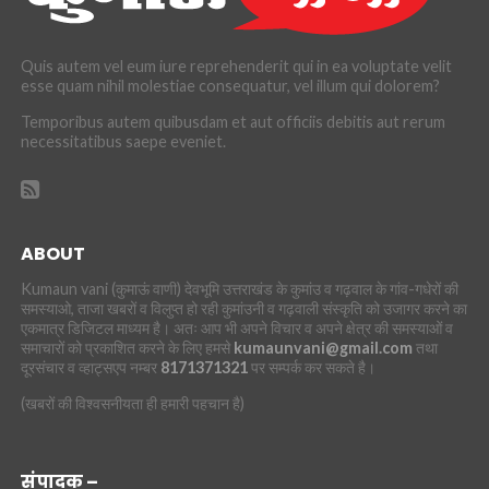
Quis autem vel eum iure reprehenderit qui in ea voluptate velit
esse quam nihil molestiae consequatur, vel illum qui dolorem?
Temporibus autem quibusdam et aut officiis debitis aut rerum
necessitatibus saepe eveniet.
ABOUT
Kumaun vani (कुमाऊं वाणी) देवभूमि उत्तराखंड के कुमांउ व गढ़वाल के गांव-गधेरों की
समस्याओ, ताजा खबरों व विलुप्त हो रही कुमांउनी व गढ़वाली संस्कृति को उजागर करने का
एकमात्र डिजिटल माध्यम है। अतः आप भी अपने विचार व अपने क्षेत्र की समस्याओं व
समाचारों को प्रकाशित करने के लिए हमसे
kumaunvani@gmail.com
तथा
दूरसंचार व व्हाट्सएप नम्बर
8171371321
पर सम्पर्क कर सकते है।
(खबरों की विश्वसनीयता ही हमारी पहचान है)
संपादक –