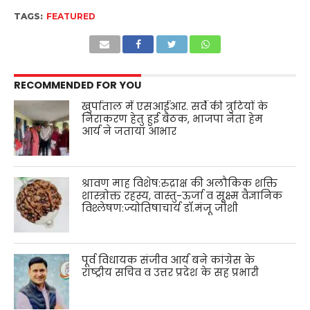
TAGS:
FEATURED
RECOMMENDED FOR YOU
खुर्पाताल में एसआईआर. सर्वे की त्रुटियों के
निराकरण हेतु हुई बैठक, भाजपा नेता हेम
आर्य ने जताया आभार
श्रावण माह विशेष:रुद्राक्ष की अलौकिक शक्ति
शास्त्रोक्त रहस्य, वास्तु-ऊर्जा व सूक्ष्म वैज्ञानिक
विश्लेषण:ज्योतिषाचार्य डॉ.मंजू जोशी
पूर्व विधायक संजीव आर्य बने कांग्रेस के
राष्ट्रीय सचिव व उत्तर प्रदेश के सह प्रभारी