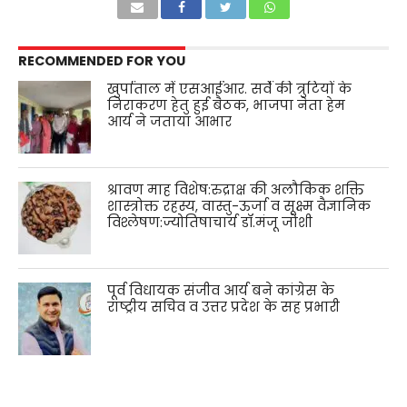
RECOMMENDED FOR YOU
खुर्पाताल में एसआईआर. सर्वे की त्रुटियों के
निराकरण हेतु हुई बैठक, भाजपा नेता हेम
आर्य ने जताया आभार
श्रावण माह विशेष:रुद्राक्ष की अलौकिक शक्ति
शास्त्रोक्त रहस्य, वास्तु-ऊर्जा व सूक्ष्म वैज्ञानिक
विश्लेषण:ज्योतिषाचार्य डॉ.मंजू जोशी
पूर्व विधायक संजीव आर्य बने कांग्रेस के
राष्ट्रीय सचिव व उत्तर प्रदेश के सह प्रभारी