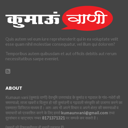
Quis autem vel eum iure reprehenderit qui in ea voluptate velit
esse quam nihil molestiae consequatur, vel illum qui dolorem?
Temporibus autem quibusdam et aut officiis debitis aut rerum
necessitatibus saepe eveniet.
ABOUT
Kumaun vani (कुमाऊं वाणी) देवभूमि उत्तराखंड के कुमांउ व गढ़वाल के गांव-गधेरों की
समस्याओ, ताजा खबरों व विलुप्त हो रही कुमांउनी व गढ़वाली संस्कृति को उजागर करने का
एकमात्र डिजिटल माध्यम है। अतः आप भी अपने विचार व अपने क्षेत्र की समस्याओं व
समाचारों को प्रकाशित करने के लिए हमसे
kumaunvani@gmail.com
तथा
दूरसंचार व व्हाट्सएप नम्बर
8171371321
पर सम्पर्क कर सकते है।
(खबरों की विश्वसनीयता ही हमारी पहचान है)