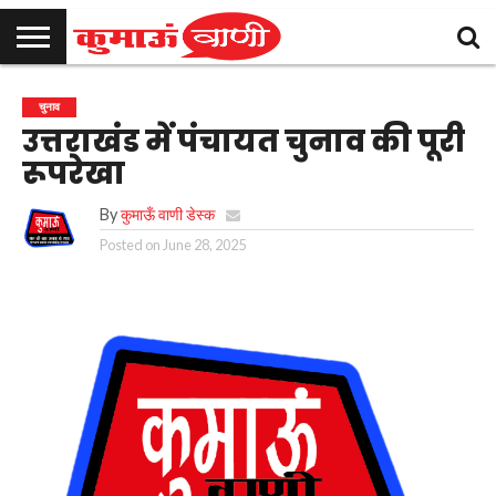
कुमाऊँ
उत्तराखण्ड
राजनीति
मनोरंजन
क्राइम
खेल
शिक्षा
स्वास्थ्य
धर्म-
चुनाव
विज्ञापन
संपर्क
चुनाव
समाचार
संस्कृति
करें
उत्तराखंड में पंचायत चुनाव की पूरी
रूपरेखा
By
कुमाऊँ वाणी डेस्क
Posted on
June 28, 2025