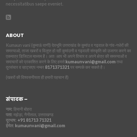
necessitatibus saepe eveniet.
ABOUT
Kumaun vani (कुमाऊं वाणी) देवभूमि उत्तराखंड के कुमांउ व गढ़वाल के गांव-गधेरों की
समस्याओ, ताजा खबरों व विलुप्त हो रही कुमांउनी व गढ़वाली संस्कृति को उजागर करने का
एकमात्र डिजिटल माध्यम है। अतः आप भी अपने विचार व अपने क्षेत्र की समस्याओं व
समाचारों को प्रकाशित करने के लिए हमसे
kumaunvani@gmail.com
तथा
दूरसंचार व व्हाट्सएप नम्बर
8171371321
पर सम्पर्क कर सकते है।
(खबरों की विश्वसनीयता ही हमारी पहचान है)
संपादक –
नाम:
हिमानी बोहरा
पता:
मझेड़ा, नैनीताल, उत्तराखण्ड
दूरभाष:
+91 81713 71321
ईमेल:
kumaunvani@gmail.com