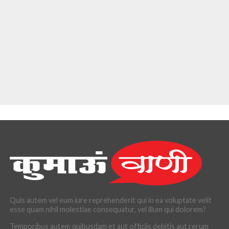
Quis autem vel eum iure reprehenderit qui in ea voluptate velit
esse quam nihil molestiae consequatur, vel illum qui dolorem?
Temporibus autem quibusdam et aut officiis debitis aut rerum