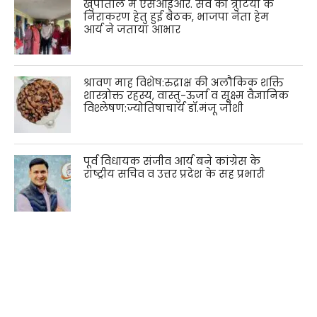
खुर्पाताल में एसआईआर. सर्वे की त्रुटियों के
निराकरण हेतु हुई बैठक, भाजपा नेता हेम
आर्य ने जताया आभार
श्रावण माह विशेष:रुद्राक्ष की अलौकिक शक्ति
शास्त्रोक्त रहस्य, वास्तु-ऊर्जा व सूक्ष्म वैज्ञानिक
विश्लेषण:ज्योतिषाचार्य डॉ.मंजू जोशी
पूर्व विधायक संजीव आर्य बने कांग्रेस के
राष्ट्रीय सचिव व उत्तर प्रदेश के सह प्रभारी