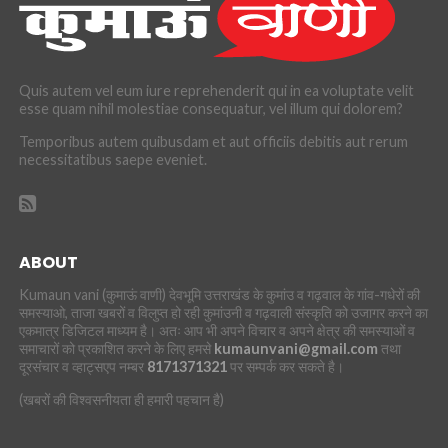
Quis autem vel eum iure reprehenderit qui in ea voluptate velit
esse quam nihil molestiae consequatur, vel illum qui dolorem?
Temporibus autem quibusdam et aut officiis debitis aut rerum
necessitatibus saepe eveniet.
ABOUT
Kumaun vani (कुमाऊं वाणी) देवभूमि उत्तराखंड के कुमांउ व गढ़वाल के गांव-गधेरों की
समस्याओ, ताजा खबरों व विलुप्त हो रही कुमांउनी व गढ़वाली संस्कृति को उजागर करने का
एकमात्र डिजिटल माध्यम है। अतः आप भी अपने विचार व अपने क्षेत्र की समस्याओं व
समाचारों को प्रकाशित करने के लिए हमसे
kumaunvani@gmail.com
तथा
दूरसंचार व व्हाट्सएप नम्बर
8171371321
पर सम्पर्क कर सकते है।
(खबरों की विश्वसनीयता ही हमारी पहचान है)