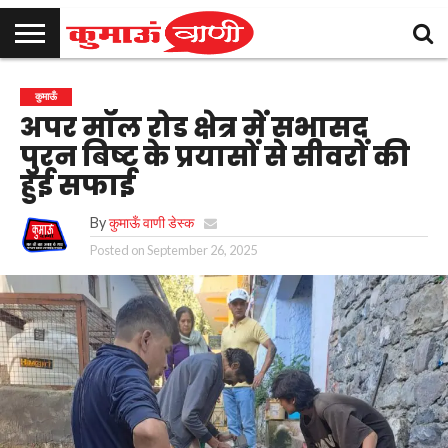
कुमाऊँ
उत्तराखण्ड
राजनीति
मनोरंजन
क्राइम
खेल
शिक्षा
स्वास्थ्य
धर्म-
चुनाव
विज्ञापन
संपर्क
कुमाऊँ
समाचार
संस्कृति
करें
अपर मॉल रोड क्षेत्र में सभासद
पुरन बिष्ट के प्रयासों से सीवरों की
हुई सफाई
By
कुमाऊँ वाणी डेस्क
Posted on
September 26, 2025