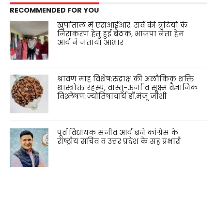
RECOMMENDED FOR YOU
खुर्पाताल में एसआईआर. सर्वे की त्रुटियों के
निराकरण हेतु हुई बैठक, भाजपा नेता हेम
आर्य ने जताया आभार
श्रावण माह विशेष:रुद्राक्ष की अलौकिक शक्ति
शास्त्रोक्त रहस्य, वास्तु-ऊर्जा व सूक्ष्म वैज्ञानिक
विश्लेषण:ज्योतिषाचार्य डॉ.मंजू जोशी
पूर्व विधायक संजीव आर्य बने कांग्रेस के
राष्ट्रीय सचिव व उत्तर प्रदेश के सह प्रभारी