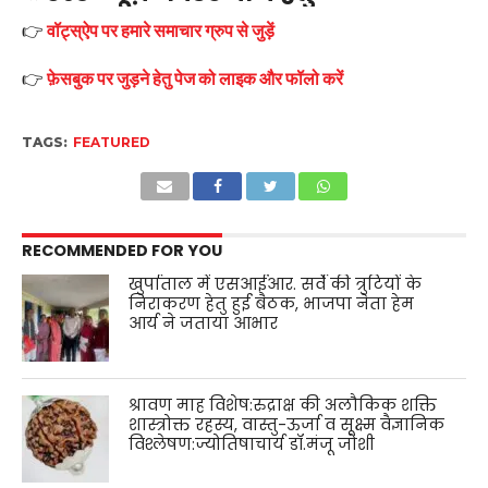
👉
वॉट्स्ऐप पर हमारे समाचार ग्रुप से जुड़ें
👉
फ़ेसबुक पर जुड़ने हेतु पेज को लाइक और फॉलो करें
TAGS:
FEATURED
RECOMMENDED FOR YOU
खुर्पाताल में एसआईआर. सर्वे की त्रुटियों के
निराकरण हेतु हुई बैठक, भाजपा नेता हेम
आर्य ने जताया आभार
श्रावण माह विशेष:रुद्राक्ष की अलौकिक शक्ति
शास्त्रोक्त रहस्य, वास्तु-ऊर्जा व सूक्ष्म वैज्ञानिक
विश्लेषण:ज्योतिषाचार्य डॉ.मंजू जोशी