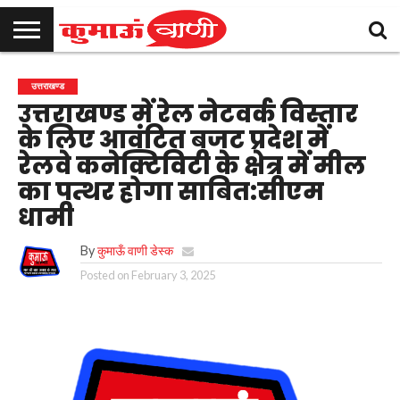
कुमाऊँ
उत्तराखण्ड
राजनीति
मनोरंजन
क्राइम
खेल
शिक्षा
स्वास्थ्य
धर्म-
चुनाव
विज्ञापन
संपर्क
उत्तराखण्ड
समाचार
संस्कृति
करें
उत्तराखण्ड में रेल नेटवर्क विस्तार
के लिए आवंटित बजट प्रदेश में
रेलवे कनेक्टिविटी के क्षेत्र में मील
का पत्थर होगा साबित:सीएम
धामी
By
कुमाऊँ वाणी डेस्क
Posted on
February 3, 2025