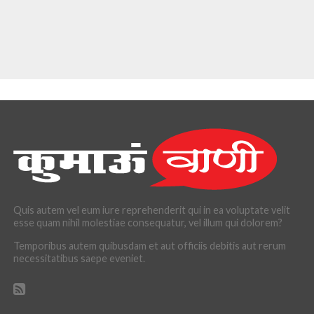
Quis autem vel eum iure reprehenderit qui in ea voluptate velit
esse quam nihil molestiae consequatur, vel illum qui dolorem?
Temporibus autem quibusdam et aut officiis debitis aut rerum
necessitatibus saepe eveniet.