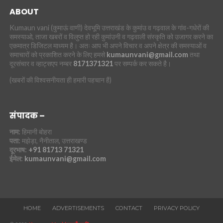
ABOUT
Kumaun vani (कुमाऊं वाणी) देवभूमि उत्तराखंड के कुमांउ व गढ़वाल के गांव-गधेरों की
समस्याओ, ताजा खबरों व विलुप्त हो रही कुमांउनी व गढ़वाली संस्कृति को उजागर करने का
एकमात्र डिजिटल माध्यम है। अतः आप भी अपने विचार व अपने क्षेत्र की समस्याओं व
समाचारों को प्रकाशित करने के लिए हमसे
kumaunvani@gmail.com
तथा
दूरसंचार व व्हाट्सएप नम्बर
8171371321
पर सम्पर्क कर सकते है।
(खबरों की विश्वसनीयता ही हमारी पहचान है)
संपादक –
नाम:
हिमानी बोहरा
पता:
मझेड़ा, नैनीताल, उत्तराखण्ड
दूरभाष:
+91 81713 71321
ईमेल:
kumaunvani@gmail.com
HOME
ADVERTISEMENTS
CONTACT
PRIVACY POLICY