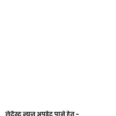
लेटैस्ट न्यूज़ अपडेट पाने हेतु -