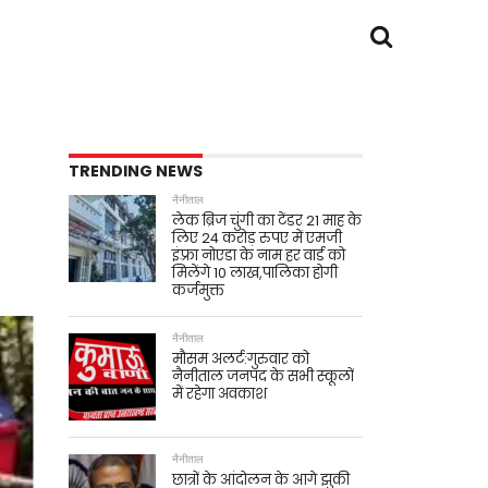
TRENDING NEWS
नैनीताल
लेक ब्रिज चुंगी का टेंडर 21 माह के
लिए 24 करोड़ रुपए में एमजी
इंफ़्रा नोएडा के नाम हर वार्ड को
मिलेंगे 10 लाख,पालिका होगी
कर्जमुक्त
नैनीताल
मौसम अलर्ट:गुरुवार को
नैनीताल जनपद के सभी स्कूलों
में रहेगा अवकाश
नैनीताल
छात्रों के आंदोलन के आगे झुकी