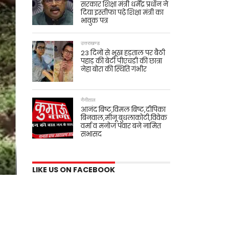
सरकार शिक्षा मंत्री धर्मेंद्र प्रधान ने
दिया इस्तीफा पढ़े शिक्षा मंत्री का
भावुक पत्र
उत्तराखण्ड
23 दिनों से भूख हड़ताल पर बैठी
पहाड़ की बेटी पीएचडी की छात्रा
नेहा बोरा की स्थिति गंभीर
नैनीताल
आनंद बिष्ट,विमल बिष्ट,दीपिका
बिनवाल,मीनू बुधलाकोटी,विवेक
वर्मा व मनोज पंवार बने नामित
सभासद
LIKE US ON FACEBOOK