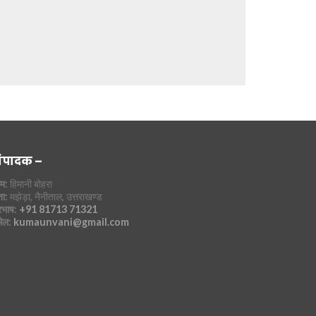
ंपादक –
म:
हिमानी बोहरा
ा:
मझेड़ा, नैनीताल, उत्तराखण्ड
रभाष:
+91 81713 71321
मेल:
kumaunvani@gmail.com