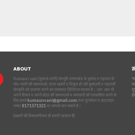
ABOUT
स
Kumaun vani (कुमाऊं वाणी) देवभूमि उत्तराखंड के कुमांउ व गढ़वाल के
ना
गांव-गधेरों की समस्याओ, ताजा खबरों व विलुप्त हो रही कुमांउनी व गढ़वाली
पत
संस्कृति को उजागर करने का एकमात्र डिजिटल माध्यम है। अतः आप भी
दू
अपने विचार व अपने क्षेत्र की समस्याओं व समाचारों को प्रकाशित करने के
ई
लिए हमसे
kumaunvani@gmail.com
तथा दूरसंचार व व्हाट्सएप
नम्बर
8171371321
पर सम्पर्क कर सकते है।
(खबरों की विश्वसनीयता ही हमारी पहचान है)