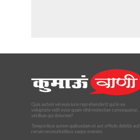
Quis autem vel eum iure reprehenderit qui in ea
voluptate velit esse quam nihil molestiae consequatur,
vel illum qui dolorem?
Temporibus autem quibusdam et aut officiis debitis aut
rerum necessitatibus saepe eveniet.