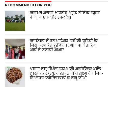
RECOMMENDED FOR YOU
खेलों में अग्रणी भारतीय शहीद सैनिक स्कूल
के नाम एक और उपलब्धि
खुर्पाताल में एसआईआर. सर्वे की त्रुटियों के
निराकरण हेतु हुई बैठक, भाजपा नेता हेम
आर्य ने जताया आभार
श्रावण माह विशेष:रुद्राक्ष की अलौकिक शक्ति
शास्त्रोक्त रहस्य, वास्तु-ऊर्जा व सूक्ष्म वैज्ञानिक
विश्लेषण:ज्योतिषाचार्य डॉ.मंजू जोशी