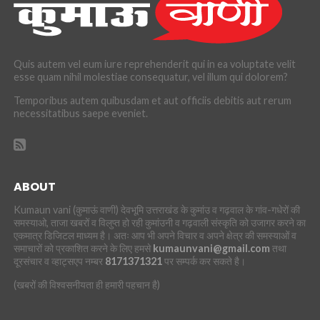
Quis autem vel eum iure reprehenderit qui in ea voluptate velit
esse quam nihil molestiae consequatur, vel illum qui dolorem?
Temporibus autem quibusdam et aut officiis debitis aut rerum
necessitatibus saepe eveniet.
ABOUT
Kumaun vani (कुमाऊं वाणी) देवभूमि उत्तराखंड के कुमांउ व गढ़वाल के गांव-गधेरों की
समस्याओ, ताजा खबरों व विलुप्त हो रही कुमांउनी व गढ़वाली संस्कृति को उजागर करने का
एकमात्र डिजिटल माध्यम है। अतः आप भी अपने विचार व अपने क्षेत्र की समस्याओं व
समाचारों को प्रकाशित करने के लिए हमसे
kumaunvani@gmail.com
तथा
दूरसंचार व व्हाट्सएप नम्बर
8171371321
पर सम्पर्क कर सकते है।
(खबरों की विश्वसनीयता ही हमारी पहचान है)