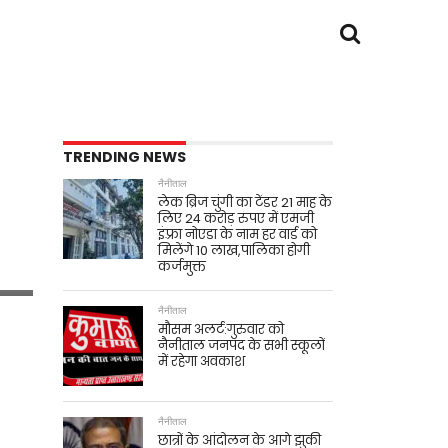
TRENDING NEWS
नैनीताल
लेक ब्रिज चुंगी का टेंडर 21 माह के
लिए 24 करोड़ रुपए में एमजी
इंफ़्रा नोएडा के नाम हर वार्ड को
मिलेंगे 10 लाख,पालिका होगी
कर्जमुक्त
नैनीताल
मौसम अलर्ट:गुरुवार को
नैनीताल जनपद के सभी स्कूलों
में रहेगा अवकाश
नैनीताल
छात्रों के आंदोलन के आगे झुकी