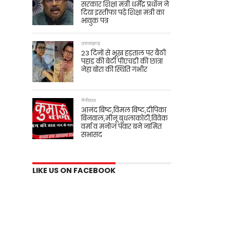
सरकार शिक्षा मंत्री धर्मेंद्र प्रधान ने
दिया इस्तीफा पढ़े शिक्षा मंत्री का
भावुक पत्र
उत्तराखण्ड
23 दिनों से भूख हड़ताल पर बैठी
पहाड़ की बेटी पीएचडी की छात्रा
नेहा बोरा की स्थिति गंभीर
नैनीताल
आनंद बिष्ट,विमल बिष्ट,दीपिका
बिनवाल,मीनू बुधलाकोटी,विवेक
वर्मा व मनोज पंवार बने नामित
सभासद
LIKE US ON FACEBOOK