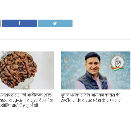
ह विशेष:रुद्राक्ष की अलौकिक शक्ति
पूर्व विधायक संजीव आर्य बने कांग्रेस के
 रहस्य, वास्तु-ऊर्जा व सूक्ष्म वैज्ञानिक
राष्ट्रीय सचिव व उत्तर प्रदेश के सह प्रभारी
्योतिषाचार्य डॉ.मंजू जोशी