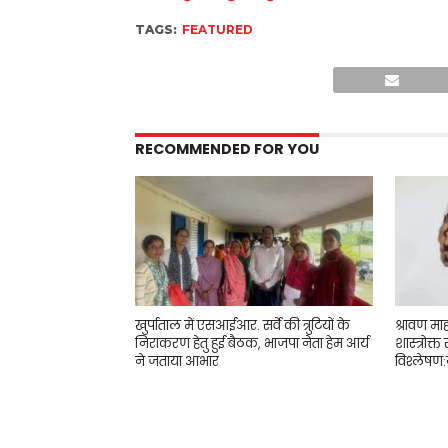
TAGS:
FEATURED
RECOMMENDED FOR YOU
खुर्पाताल में एसआईआर. सर्वे की त्रुटियों के
श्रावण मा
निराकरण हेतु हुई बैठक, भाजपा नेता हेम आर्य
शास्त्रोक्त
ने जताया आभार
विश्लेषण:ज