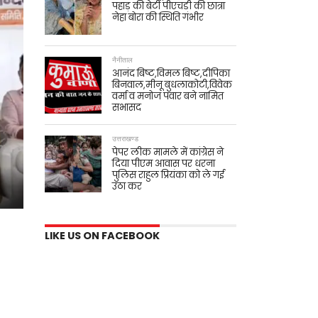
पहाड़ की बेटी पीएचडी की छात्रा
नेहा बोरा की स्थिति गंभीर
नैनीताल
आनंद बिष्ट,विमल बिष्ट,दीपिका
बिनवाल,मीनू बुधलाकोटी,विवेक
वर्मा व मनोज पंवार बने नामित
सभासद
उत्तराखण्ड
पेपर लीक मामले में कांग्रेस ने
दिया पीएम आवास पर धरना
पुलिस राहुल प्रियंका को ले गई
उठा कर
LIKE US ON FACEBOOK