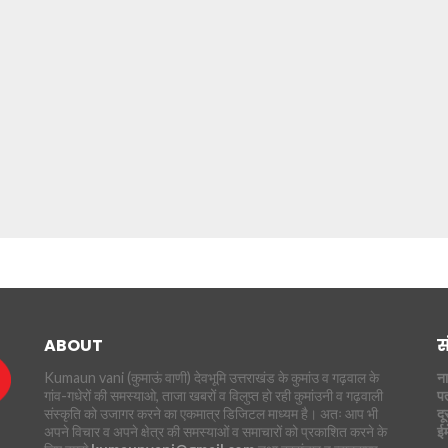
ABOUT
स
Kumaun vani (कुमाऊं वाणी) देवभूमि उत्तराखंड के कुमांउ व गढ़वाल के
ना
गांव-गधेरों की समस्याओ, ताजा खबरों व विलुप्त हो रही कुमांउनी व गढ़वाली
पत
संस्कृति को उजागर करने का एकमात्र डिजिटल माध्यम है। अतः आप भी
दू
अपने विचार व अपने क्षेत्र की समस्याओं व समाचारों को प्रकाशित करने के
ई