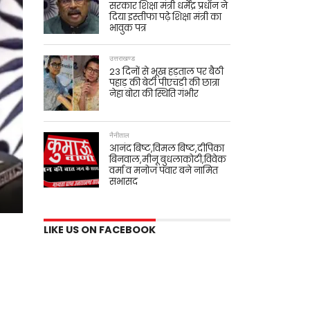
सरकार शिक्षा मंत्री धर्मेंद्र प्रधान ने
दिया इस्तीफा पढ़े शिक्षा मंत्री का
भावुक पत्र
उत्तराखण्ड
23 दिनों से भूख हड़ताल पर बैठी
पहाड़ की बेटी पीएचडी की छात्रा
नेहा बोरा की स्थिति गंभीर
नैनीताल
आनंद बिष्ट,विमल बिष्ट,दीपिका
बिनवाल,मीनू बुधलाकोटी,विवेक
वर्मा व मनोज पंवार बने नामित
सभासद
LIKE US ON FACEBOOK