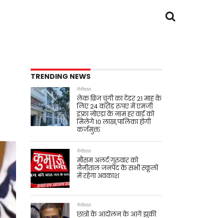
TRENDING NEWS
नैनीताल
लेक ब्रिज चुंगी का टेंडर 21 माह के
लिए 24 करोड़ रुपए में एमजी
इंफ़्रा नोएडा के नाम हर वार्ड को
मिलेंगे 10 लाख,पालिका होगी
कर्जमुक्त
नैनीताल
मौसम अलर्ट:गुरुवार को
नैनीताल जनपद के सभी स्कूलों
में रहेगा अवकाश
नैनीताल
छात्रों के आंदोलन के आगे झुकी