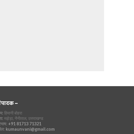
ंपादक –
म:
हिमानी बोहरा
ा:
मझेड़ा, नैनीताल, उत्तराखण्ड
रभाष:
+91 81713 71321
मेल:
kumaunvani@gmail.com