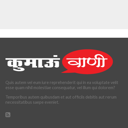
Quis autem vel eum iure reprehenderit qui in ea voluptate velit
esse quam nihil molestiae consequatur, vel illum qui dolorem?
Temporibus autem quibusdam et aut officiis debitis aut rerum
necessitatibus saepe eveniet.