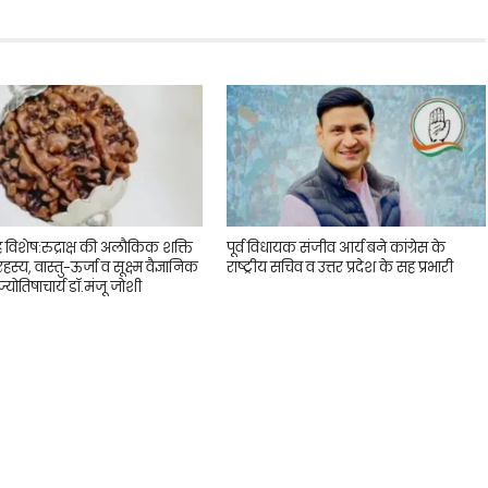
ह विशेष:रुद्राक्ष की अलौकिक शक्ति
पूर्व विधायक संजीव आर्य बने कांग्रेस के
 रहस्य, वास्तु-ऊर्जा व सूक्ष्म वैज्ञानिक
राष्ट्रीय सचिव व उत्तर प्रदेश के सह प्रभारी
्योतिषाचार्य डॉ.मंजू जोशी