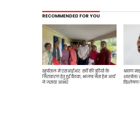
RECOMMENDED FOR YOU
खुर्पाताल में एसआईआर. सर्वे की त्रुटियों के
श्रावण मा
निराकरण हेतु हुई बैठक, भाजपा नेता हेम आर्य
शास्त्रोक्त
ने जताया आभार
विश्लेषण:ज