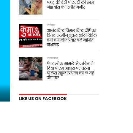
पहाड़ की बेटी पीएचडी की छात्रा
नेहा बोरा की स्थिति गंभीर
नैनीताल
आनंद बिष्ट,विमल बिष्ट,दीपिका
बिनवाल,मीनू बुधलाकोटी,विवेक
वर्मा व मनोज पंवार बने नामित
सभासद
उत्तराखण्ड
पेपर लीक मामले में कांग्रेस ने
दिया पीएम आवास पर धरना
पुलिस राहुल प्रियंका को ले गई
उठा कर
LIKE US ON FACEBOOK