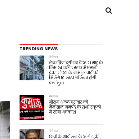
TRENDING NEWS
नैनीताल
लेक ब्रिज चुंगी का टेंडर 21 माह के
लिए 24 करोड़ रुपए में एमजी
इंफ़्रा नोएडा के नाम हर वार्ड को
मिलेंगे 10 लाख,पालिका होगी
कर्जमुक्त
नैनीताल
मौसम अलर्ट:गुरुवार को
नैनीताल जनपद के सभी स्कूलों
में रहेगा अवकाश
नैनीताल
छात्रों के आंदोलन के आगे झुकी