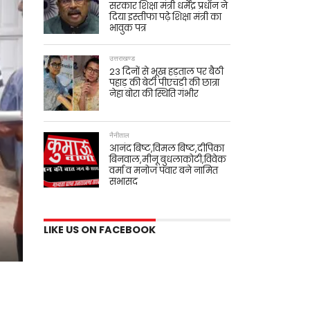
सरकार शिक्षा मंत्री धर्मेंद्र प्रधान ने
दिया इस्तीफा पढ़े शिक्षा मंत्री का
भावुक पत्र
उत्तराखण्ड
23 दिनों से भूख हड़ताल पर बैठी
पहाड़ की बेटी पीएचडी की छात्रा
नेहा बोरा की स्थिति गंभीर
नैनीताल
आनंद बिष्ट,विमल बिष्ट,दीपिका
बिनवाल,मीनू बुधलाकोटी,विवेक
वर्मा व मनोज पंवार बने नामित
सभासद
LIKE US ON FACEBOOK