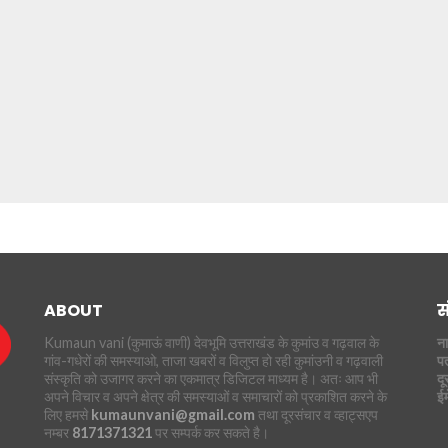
ABOUT
स
Kumaun vani (कुमाऊं वाणी) देवभूमि उत्तराखंड के कुमांउ व गढ़वाल के
ना
गांव-गधेरों की समस्याओ, ताजा खबरों व विलुप्त हो रही कुमांउनी व गढ़वाली
पत
संस्कृति को उजागर करने का एकमात्र डिजिटल माध्यम है। अतः आप भी
दू
अपने विचार व अपने क्षेत्र की समस्याओं व समाचारों को प्रकाशित करने के
ई
लिए हमसे
kumaunvani@gmail.com
तथा दूरसंचार व व्हाट्सएप
नम्बर
8171371321
पर सम्पर्क कर सकते है।