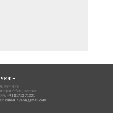
ंपादक –
म:
हिमानी बोहरा
ा:
मझेड़ा, नैनीताल, उत्तराखण्ड
रभाष:
+91 81713 71321
मेल:
kumaunvani@gmail.com