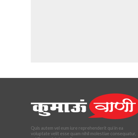
Quis autem vel eum iure reprehenderit qui in ea
voluptate velit esse quam nihil molestiae consequatur,