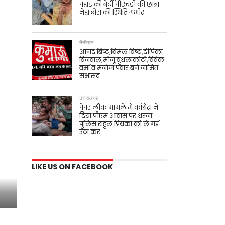
पहाड़ की बेटी पीएचडी की छात्रा
नेहा बोरा की स्थिति गंभीर
नैनीताल
आनंद बिष्ट,विमल बिष्ट,दीपिका
बिनवाल,मीनू बुधलाकोटी,विवेक
वर्मा व मनोज पंवार बने नामित
सभासद
उत्तराखण्ड
पेपर लीक मामले में कांग्रेस ने
दिया पीएम आवास पर धरना
पुलिस राहुल प्रियंका को ले गई
उठा कर
LIKE US ON FACEBOOK