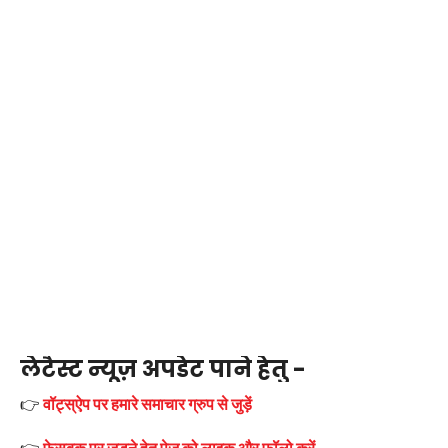
लेटैस्ट न्यूज़ अपडेट पाने हेतु -
👉
वॉट्स्ऐप पर हमारे समाचार ग्रुप से जुड़ें
👉
फ़ेसबुक पर जुड़ने हेतु पेज को लाइक और फॉलो करें