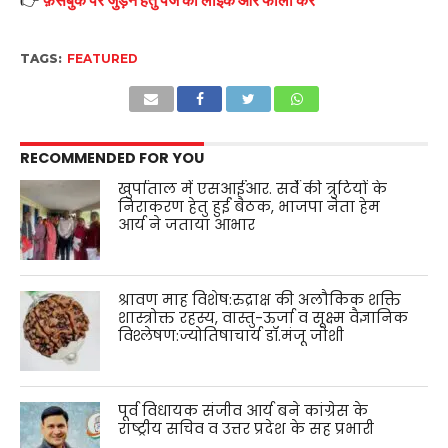
TAGS:
FEATURED
RECOMMENDED FOR YOU
खुर्पाताल में एसआईआर. सर्वे की त्रुटियों के
निराकरण हेतु हुई बैठक, भाजपा नेता हेम
आर्य ने जताया आभार
श्रावण माह विशेष:रुद्राक्ष की अलौकिक शक्ति
शास्त्रोक्त रहस्य, वास्तु-ऊर्जा व सूक्ष्म वैज्ञानिक
विश्लेषण:ज्योतिषाचार्य डॉ.मंजू जोशी
पूर्व विधायक संजीव आर्य बने कांग्रेस के
राष्ट्रीय सचिव व उत्तर प्रदेश के सह प्रभारी