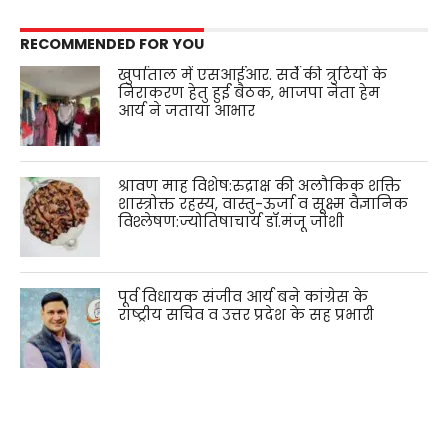
RECOMMENDED FOR YOU
खुर्पाताल में एसआईआर. सर्वे की त्रुटियों के
निराकरण हेतु हुई बैठक, भाजपा नेता हेम
आर्य ने जताया आभार
श्रावण माह विशेष:रुद्राक्ष की अलौकिक शक्ति
शास्त्रोक्त रहस्य, वास्तु-ऊर्जा व सूक्ष्म वैज्ञानिक
विश्लेषण:ज्योतिषाचार्य डॉ.मंजू जोशी
पूर्व विधायक संजीव आर्य बने कांग्रेस के
राष्ट्रीय सचिव व उत्तर प्रदेश के सह प्रभारी