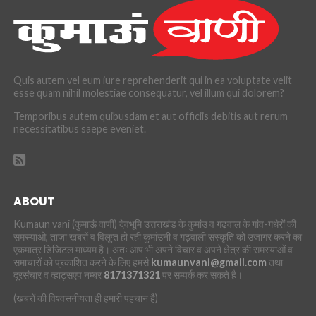
Quis autem vel eum iure reprehenderit qui in ea voluptate velit
esse quam nihil molestiae consequatur, vel illum qui dolorem?
Temporibus autem quibusdam et aut officiis debitis aut rerum
necessitatibus saepe eveniet.
ABOUT
Kumaun vani (कुमाऊं वाणी) देवभूमि उत्तराखंड के कुमांउ व गढ़वाल के गांव-गधेरों की
समस्याओ, ताजा खबरों व विलुप्त हो रही कुमांउनी व गढ़वाली संस्कृति को उजागर करने का
एकमात्र डिजिटल माध्यम है। अतः आप भी अपने विचार व अपने क्षेत्र की समस्याओं व
समाचारों को प्रकाशित करने के लिए हमसे
kumaunvani@gmail.com
तथा
दूरसंचार व व्हाट्सएप नम्बर
8171371321
पर सम्पर्क कर सकते है।
(खबरों की विश्वसनीयता ही हमारी पहचान है)