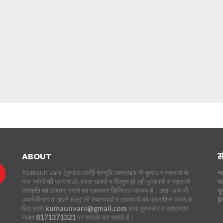
ABOUT
स
Kumaun vani (कुमाऊं वाणी) देवभूमि उत्तराखंड के कुमांउ व गढ़वाल के
ना
गांव-गधेरों की समस्याओ, ताजा खबरों व विलुप्त हो रही कुमांउनी व गढ़वाली
पत
संस्कृति को उजागर करने का एकमात्र डिजिटल माध्यम है। अतः आप भी
दू
अपने विचार व अपने क्षेत्र की समस्याओं व समाचारों को प्रकाशित करने के
ई
लिए हमसे
kumaunvani@gmail.com
तथा दूरसंचार व व्हाट्सएप
नम्बर
8171371321
पर सम्पर्क कर सकते है।