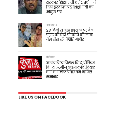
सरकार शिक्षा मंत्री धर्मेंद्र प्रधान ने
दिया इस्तीफा पढ़े शिक्षा मंत्री का
भावुक पत्र
उत्तराखण्ड
23 दिनों से भूख हड़ताल पर बैठी
पहाड़ की बेटी पीएचडी की छात्रा
नेहा बोरा की स्थिति गंभीर
नैनीताल
आनंद बिष्ट,विमल बिष्ट,दीपिका
बिनवाल,मीनू बुधलाकोटी,विवेक
वर्मा व मनोज पंवार बने नामित
सभासद
LIKE US ON FACEBOOK