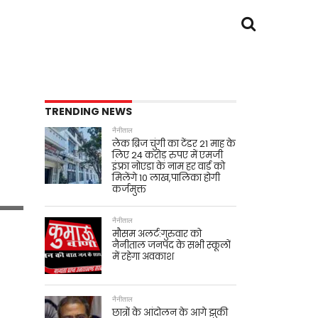
TRENDING NEWS
नैनीताल
लेक ब्रिज चुंगी का टेंडर 21 माह के
लिए 24 करोड़ रुपए में एमजी
इंफ़्रा नोएडा के नाम हर वार्ड को
मिलेंगे 10 लाख,पालिका होगी
कर्जमुक्त
नैनीताल
मौसम अलर्ट:गुरुवार को
नैनीताल जनपद के सभी स्कूलों
में रहेगा अवकाश
नैनीताल
छात्रों के आंदोलन के आगे झुकी