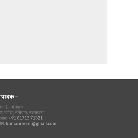
ंपादक –
म:
हिमानी बोहरा
ा:
मझेड़ा, नैनीताल, उत्तराखण्ड
रभाष:
+91 81713 71321
मेल:
kumaunvani@gmail.com