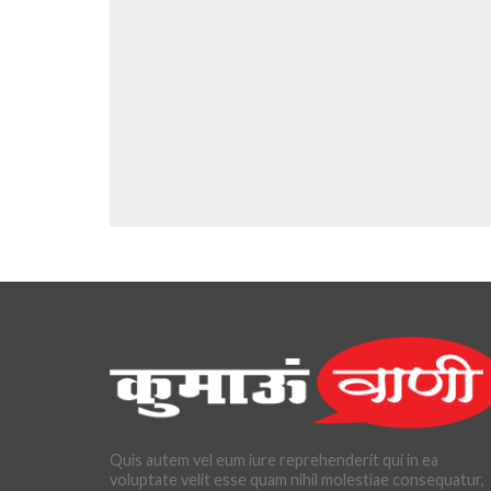
Quis autem vel eum iure reprehenderit qui in ea
voluptate velit esse quam nihil molestiae consequatur,