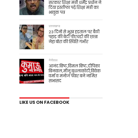
सरकार शिक्षा मंत्री धर्मेंद्र प्रधान ने
दिया इस्तीफा पढ़े शिक्षा मंत्री का
भावुक पत्र
उत्तराखण्ड
23 दिनों से भूख हड़ताल पर बैठी
पहाड़ की बेटी पीएचडी की छात्रा
नेहा बोरा की स्थिति गंभीर
नैनीताल
आनंद बिष्ट,विमल बिष्ट,दीपिका
बिनवाल,मीनू बुधलाकोटी,विवेक
वर्मा व मनोज पंवार बने नामित
सभासद
LIKE US ON FACEBOOK