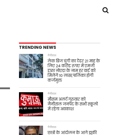
TRENDING NEWS
नैनीताल
लेक ब्रिज चुंगी का टेंडर 21 माह के
लिए 24 करोड़ रुपए में एमजी
इंफ़्रा नोएडा के नाम हर वार्ड को
मिलेंगे 10 लाख,पालिका होगी
कर्जमुक्त
नैनीताल
मौसम अलर्ट:गुरुवार को
नैनीताल जनपद के सभी स्कूलों
में रहेगा अवकाश
नैनीताल
छात्रों के आंदोलन के आगे झुकी