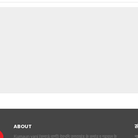
ABOUT
स
Kumaun vani (कुमाऊं वाणी) देवभूमि उत्तराखंड के कुमांउ व गढ़वाल के
ना