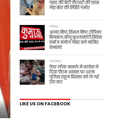
पहाड़ की बेटी पीएचडी की छात्रा
नेहा बोरा की स्थिति गंभीर
नैनीताल
आनंद बिष्ट,विमल बिष्ट,दीपिका
बिनवाल,मीनू बुधलाकोटी,विवेक
वर्मा व मनोज पंवार बने नामित
सभासद
उत्तराखण्ड
पेपर लीक मामले में कांग्रेस ने
दिया पीएम आवास पर धरना
पुलिस राहुल प्रियंका को ले गई
उठा कर
LIKE US ON FACEBOOK