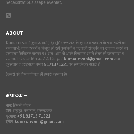
necessitatibus saepe eveniet.
ABOUT
Kumaun vani (कुमाऊं वाणी) देवभूमि उत्तराखंड के कुमांउ व गढ़वाल के गांव-गधेरों की
समस्याओ, ताजा खबरों व विलुप्त हो रही कुमांउनी व गढ़वाली संस्कृति को उजागर करने का
एकमात्र डिजिटल माध्यम है। अतः आप भी अपने विचार व अपने क्षेत्र की समस्याओं व
समाचारों को प्रकाशित करने के लिए हमसे
kumaunvani@gmail.com
तथा
दूरसंचार व व्हाट्सएप नम्बर
8171371321
पर सम्पर्क कर सकते है।
(खबरों की विश्वसनीयता ही हमारी पहचान है)
संपादक –
नाम:
हिमानी बोहरा
पता:
मझेड़ा, नैनीताल, उत्तराखण्ड
दूरभाष:
+91 81713 71321
ईमेल:
kumaunvani@gmail.com