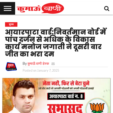
कुमाऊँ
उत्तराखण्ड
राजनीति
मनोरंजन
क्राइम
खेल
शिक्षा
स्वास्थ्य
धर्म-
चुनाव
विज्ञापन
संपर्क
चुनाव
समाचार
संस्कृति
करें
आयारपाटा वार्ड:निवर्तमान बोर्ड में
पांच दर्जन से अधिक के विकास
कार्य मनोज जगाती ने दूसरी बार
जीत का भरा दम
By
कुमाऊँ वाणी डेस्क
Posted on
January 7, 2025