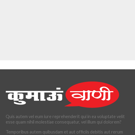
Quis autem vel eum iure reprehenderit qui in ea voluptate velit
esse quam nihil molestiae consequatur, vel illum qui dolorem?
Temporibus autem quibusdam et aut officiis debitis aut rerum