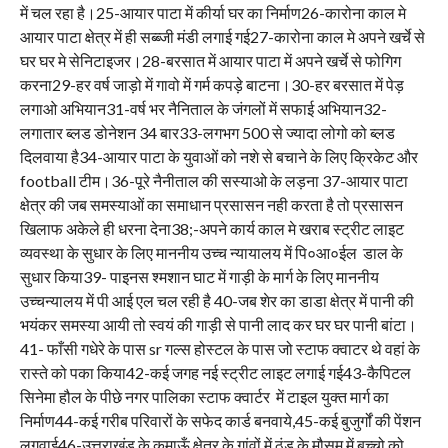
में चल रहा है।25-आयार पाटा में कीर्या घर का निर्माण26-कारोना काल मे
आयार पाटा क्षेत्र में ही सब्ब्जी मंडी लगाई गई27-कारोना काल मे अपने खर्चे से
घर घर मे सेनिटाइजर।28-बरसात में आयार पाटा में अपने खर्चे से फोगिग
करना29-हर वर्ष जाड़ो में गावो में गर्म कपड़े बाटना।30-हर बरसात में पेड़
लगाओ अभियान31-वर्ष भर नैनिताल के जंगलों में सफाई अभियान32-
लगातार ब्लड डोनेशन 34 बार33-लगभग 500 से ज्यादा लोगो को ब्लड
दिलवाया है34-आयार पाटा के युवाओं को नशे से बचाने के लिए क्रिकेट और
football टीम।36-पूरे नैनीताल की सस्याओ के लड़ना 37-आयार पाटा
क्षेत्र की जब समस्याओं का समाधान प्रसासन नही करता है तो प्रसासन
खिलाफ अकेले ही धरना देना38;-अपने कार्य काल मे खराब स्ट्रीट लाइट
व्यवस्था के सुधार के लिए माननीय उच्च न्यायालय में पि०आ०ईल डाल के
सुधार किया39- पाइनस श्मशान घाट में गाड़ी के मार्ग के लिए माननीय
उच्चन्यालय में पी आई एल चल रही है 40-जब शेर का डाडा क्षेत्र में पानी की
भयंकर समस्या आयी तो स्वयं की गाड़ी से पानी लाद कर घर घर पानी बांटा।
41- फाँसी गधेरे के पास sr गल्स होस्टल के पास जो स्टाफ क्वाटर थे वहां के
रास्ते को पका किया42-कई जगह नई स्ट्रीट लाइट लगाई गई43-कैपिटल
सिनेमा हौल के पीछे नगर पालिका स्टाफ क्वार्टर में टाइल युक्त मार्ग का
निर्माण44-कई गरीब परिवारों के सफेद कार्ड बनवाये,45-कई बुजुर्गों की पेंशन
लगवाई46-उत्तराखंड के कुमाऊँ क्षेत्र के गांवों में ठंड के मौसम में बच्चो को