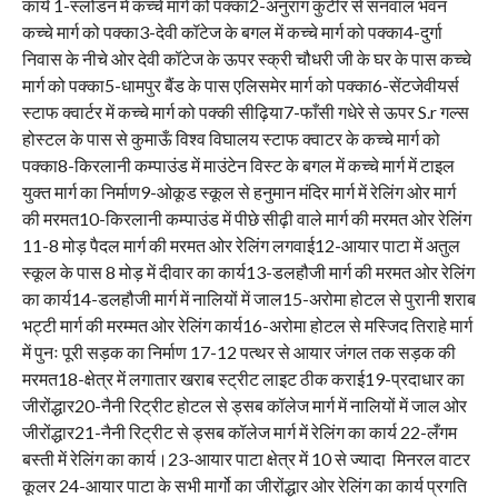
कार्य 1-स्लोडन में कच्चे मार्ग को पक्का2-अनुराग कुटीर से सनवाल भवन
कच्चे मार्ग को पक्का3-देवी कॉटेज के बगल में कच्चे मार्ग को पक्का4-दुर्गा
निवास के नीचे ओर देवी कॉटेज के ऊपर स्क्री चौधरी जी के घर के पास कच्चे
मार्ग को पक्का5-धामपुर बैंड के पास एलिसमेर मार्ग को पक्का6-सेंटजेवीयर्स
स्टाफ क्वार्टर में कच्चे मार्ग को पक्की सीढ़िया7-फाँसी गधेरे से ऊपर S.r गल्स
होस्टल के पास से कुमाऊँ विश्व विघालय स्टाफ क्वाटर के कच्चे मार्ग को
पक्का8-किरलानी कम्पाउंड में माउंटेन विस्ट के बगल में कच्चे मार्ग में टाइल
युक्त मार्ग का निर्माण9-ओकूड स्कूल से हनुमान मंदिर मार्ग में रेलिंग ओर मार्ग
की मरमत10-किरलानी कम्पाउंड में पीछे सीढ़ी वाले मार्ग की मरमत ओर रेलिंग
11-8 मोड़ पैदल मार्ग की मरमत ओर रेलिंग लगवाई12-आयार पाटा में अतुल
स्कूल के पास 8 मोड़ में दीवार का कार्य13-डलहौजी मार्ग की मरमत ओर रेलिंग
का कार्य14-डलहौजी मार्ग में नालियों में जाल15-अरोमा होटल से पुरानी शराब
भट्टी मार्ग की मरम्मत ओर रेलिंग कार्य16-अरोमा होटल से मस्जिद तिराहे मार्ग
में पुनः पूरी सड़क का निर्माण 17-12 पत्थर से आयार जंगल तक सड़क की
मरमत18-क्षेत्र में लगातार खराब स्ट्रीट लाइट ठीक कराई19-प्रदाधार का
जीरोंद्धार20-नैनी रिट्रीट होटल से ड्सब कॉलेज मार्ग में नालियों में जाल ओर
जीरोंद्धार21-नैनी रिट्रीट से ड्सब कॉलेज मार्ग में रेलिंग का कार्य 22-लँगम
बस्ती में रेलिंग का कार्य।23-आयार पाटा क्षेत्र में 10 से ज्यादा मिनरल वाटर
कूलर 24-आयार पाटा के सभी मार्गो का जीरोंद्धार ओर रेलिंग का कार्य प्रगति