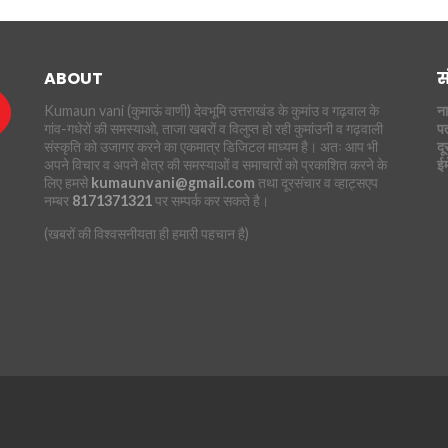
ABOUT
स
Kumaun vani (कुमाऊं वाणी) देवभूमि उत्तराखंड के कुमांउ व गढ़वाल के
ना
गांव-गधेरों की समस्याओ, ताजा खबरों व विलुप्त हो रही कुमांउनी व गढ़वाली
पत
संस्कृति को उजागर करने का एकमात्र डिजिटल माध्यम है। अतः आप भी
दू
अपने विचार व अपने क्षेत्र की समस्याओं व समाचारों को प्रकाशित करने के
ई
लिए हमसे
kumaunvani@gmail.com
तथा दूरसंचार व व्हाट्सएप
नम्बर
8171371321
पर सम्पर्क कर सकते है।
(खबरों की विश्वसनीयता ही हमारी पहचान है)