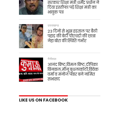
सरकार शिक्षा मंत्री धर्मेंद्र प्रधान ने
दिया इस्तीफा पढ़े शिक्षा मंत्री का
भावुक पत्र
उत्तराखण्ड
23 दिनों से भूख हड़ताल पर बैठी
पहाड़ की बेटी पीएचडी की छात्रा
नेहा बोरा की स्थिति गंभीर
नैनीताल
आनंद बिष्ट,विमल बिष्ट,दीपिका
बिनवाल,मीनू बुधलाकोटी,विवेक
वर्मा व मनोज पंवार बने नामित
सभासद
LIKE US ON FACEBOOK