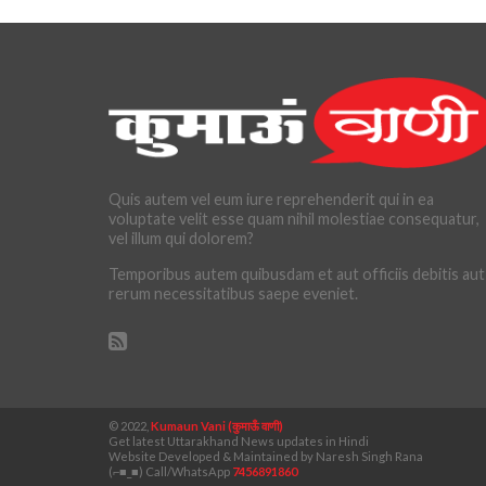
Quis autem vel eum iure reprehenderit qui in ea
voluptate velit esse quam nihil molestiae consequatur,
vel illum qui dolorem?
Temporibus autem quibusdam et aut officiis debitis aut
rerum necessitatibus saepe eveniet.
© 2022,
Kumaun Vani (कुमाऊँ वाणी)
Get latest Uttarakhand News updates in Hindi
Website Developed & Maintained by Naresh Singh Rana
(⌐■_■) Call/WhatsApp
7456891860