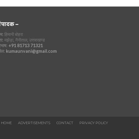
ंपादक –
म:
हिमानी बोहरा
ा:
मझेड़ा, नैनीताल, उत्तराखण्ड
रभाष:
+91 81713 71321
मेल:
kumaunvani@gmail.com
HOME
ADVERTISEMENTS
CONTACT
PRIVACY POLICY