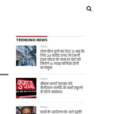
TRENDING NEWS
नैनीताल
लेक ब्रिज चुंगी का टेंडर 21 माह के
लिए 24 करोड़ रुपए में एमजी
इंफ़्रा नोएडा के नाम हर वार्ड को
मिलेंगे 10 लाख,पालिका होगी
कर्जमुक्त
नैनीताल
मौसम अलर्ट:गुरुवार को
नैनीताल जनपद के सभी स्कूलों
में रहेगा अवकाश
नैनीताल
छात्रों के आंदोलन के आगे झुकी