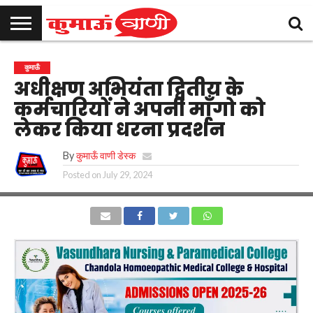
कुमाऊँ
उत्तराखण्ड
राजनीति
मनोरंजन
क्राइम
खेल
शिक्षा
स्वास्थ्य
धर्म-
चुनाव
विज्ञापन
संपर्क
कुमाऊँ
समाचार
संस्कृति
करें
अधीक्षण अभियंता द्वितीय के
कर्मचारियों ने अपनी माँगो को
लेकर किया धरना प्रदर्शन
By
कुमाऊँ वाणी डेस्क
Posted on
July 29, 2024