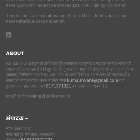
esse quam nihil molestiae consequatur, vel illum qui dolorem?
Temporibus autem quibusdam et aut officiis debitis aut rerum
necessitatibus saepe eveniet.
ABOUT
Kumaun vani (कुमाऊं वाणी) देवभूमि उत्तराखंड के कुमांउ व गढ़वाल के गांव-गधेरों की
समस्याओ, ताजा खबरों व विलुप्त हो रही कुमांउनी व गढ़वाली संस्कृति को उजागर करने का
एकमात्र डिजिटल माध्यम है। अतः आप भी अपने विचार व अपने क्षेत्र की समस्याओं व
समाचारों को प्रकाशित करने के लिए हमसे
kumaunvani@gmail.com
तथा
दूरसंचार व व्हाट्सएप नम्बर
8171371321
पर सम्पर्क कर सकते है।
(खबरों की विश्वसनीयता ही हमारी पहचान है)
संपादक –
नाम:
हिमानी बोहरा
पता:
मझेड़ा, नैनीताल, उत्तराखण्ड
दूरभाष:
+91 81713 71321