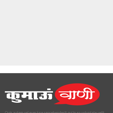
Quis autem vel eum iure reprehenderit qui in ea voluptate velit