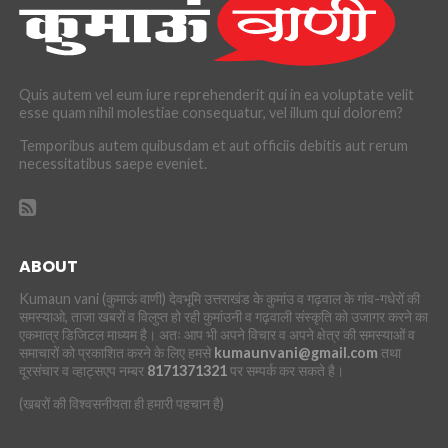
Quis autem vel eum iure reprehenderit qui in ea voluptate velit
esse quam nihil molestiae consequatur, vel illum qui dolorem?
Temporibus autem quibusdam et aut officiis debitis aut rerum
necessitatibus saepe eveniet.
ABOUT
Kumaun vani (कुमाऊं वाणी) देवभूमि उत्तराखंड के कुमांउ व गढ़वाल के गांव-गधेरों की
समस्याओ, ताजा खबरों व विलुप्त हो रही कुमांउनी व गढ़वाली संस्कृति को उजागर करने का
एकमात्र डिजिटल माध्यम है। अतः आप भी अपने विचार व अपने क्षेत्र की समस्याओं व
समाचारों को प्रकाशित करने के लिए हमसे
kumaunvani@gmail.com
तथा
दूरसंचार व व्हाट्सएप नम्बर
8171371321
पर सम्पर्क कर सकते है।
(खबरों की विश्वसनीयता ही हमारी पहचान है)