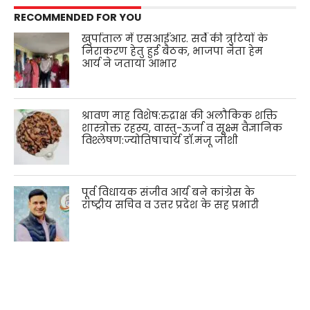
RECOMMENDED FOR YOU
खुर्पाताल में एसआईआर. सर्वे की त्रुटियों के
निराकरण हेतु हुई बैठक, भाजपा नेता हेम
आर्य ने जताया आभार
श्रावण माह विशेष:रुद्राक्ष की अलौकिक शक्ति
शास्त्रोक्त रहस्य, वास्तु-ऊर्जा व सूक्ष्म वैज्ञानिक
विश्लेषण:ज्योतिषाचार्य डॉ.मंजू जोशी
पूर्व विधायक संजीव आर्य बने कांग्रेस के
राष्ट्रीय सचिव व उत्तर प्रदेश के सह प्रभारी