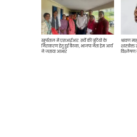
खुर्पाताल में एसआईआर. सर्वे की त्रुटियों के
श्रावण मा
निराकरण हेतु हुई बैठक, भाजपा नेता हेम आर्य
शास्त्रोक्त
ने जताया आभार
विश्लेषण:ज