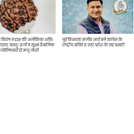
ह विशेष:रुद्राक्ष की अलौकिक शक्ति
पूर्व विधायक संजीव आर्य बने कांग्रेस के
 रहस्य, वास्तु-ऊर्जा व सूक्ष्म वैज्ञानिक
राष्ट्रीय सचिव व उत्तर प्रदेश के सह प्रभारी
्योतिषाचार्य डॉ.मंजू जोशी