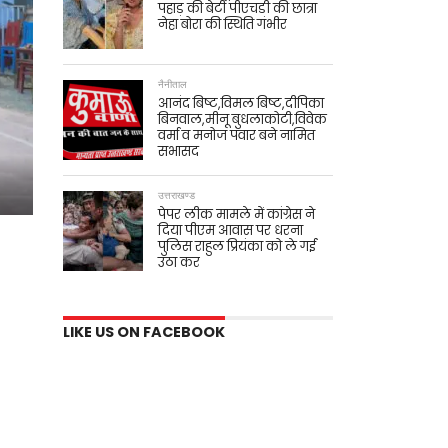
पहाड़ की बेटी पीएचडी की छात्रा
नेहा बोरा की स्थिति गंभीर
नैनीताल
आनंद बिष्ट,विमल बिष्ट,दीपिका
बिनवाल,मीनू बुधलाकोटी,विवेक
वर्मा व मनोज पंवार बने नामित
सभासद
उत्तराखण्ड
पेपर लीक मामले में कांग्रेस ने
दिया पीएम आवास पर धरना
पुलिस राहुल प्रियंका को ले गई
उठा कर
LIKE US ON FACEBOOK