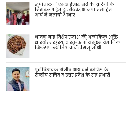
खुर्पाताल में एसआईआर. सर्वे की त्रुटियों के
निराकरण हेतु हुई बैठक, भाजपा नेता हेम
आर्य ने जताया आभार
श्रावण माह विशेष:रुद्राक्ष की अलौकिक शक्ति
शास्त्रोक्त रहस्य, वास्तु-ऊर्जा व सूक्ष्म वैज्ञानिक
विश्लेषण:ज्योतिषाचार्य डॉ.मंजू जोशी
पूर्व विधायक संजीव आर्य बने कांग्रेस के
राष्ट्रीय सचिव व उत्तर प्रदेश के सह प्रभारी