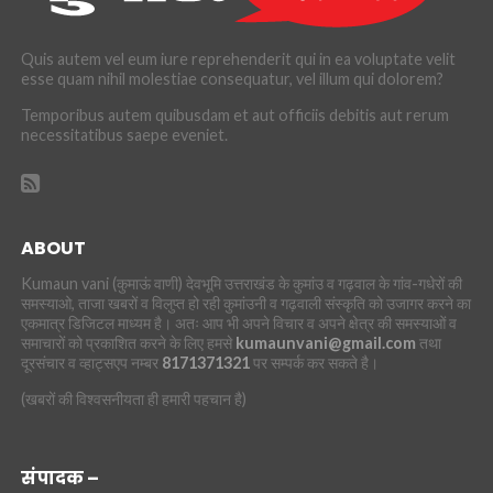
Quis autem vel eum iure reprehenderit qui in ea voluptate velit
esse quam nihil molestiae consequatur, vel illum qui dolorem?
Temporibus autem quibusdam et aut officiis debitis aut rerum
necessitatibus saepe eveniet.
ABOUT
Kumaun vani (कुमाऊं वाणी) देवभूमि उत्तराखंड के कुमांउ व गढ़वाल के गांव-गधेरों की
समस्याओ, ताजा खबरों व विलुप्त हो रही कुमांउनी व गढ़वाली संस्कृति को उजागर करने का
एकमात्र डिजिटल माध्यम है। अतः आप भी अपने विचार व अपने क्षेत्र की समस्याओं व
समाचारों को प्रकाशित करने के लिए हमसे
kumaunvani@gmail.com
तथा
दूरसंचार व व्हाट्सएप नम्बर
8171371321
पर सम्पर्क कर सकते है।
(खबरों की विश्वसनीयता ही हमारी पहचान है)
संपादक –