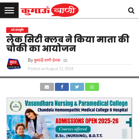
कुमाऊँ
उत्तराखण्ड
राजनीति
मनोरंजन
क्राइम
खेल
शिक्षा
स्वास्थ्य
धर्म-
चुनाव
विज्ञापन
संपर्क
धर्म-संस्कृति
समाचार
संस्कृति
करें
लेक सिटी क्लब ने किया माता की
चौकी का आयोजन
By
कुमाऊँ वाणी डेस्क
Posted on
August 11, 2024