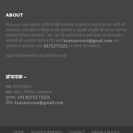
ABOUT
Kumaun vani (कुमाऊं वाणी) देवभूमि उत्तराखंड के कुमांउ व गढ़वाल के गांव-गधेरों की
समस्याओ, ताजा खबरों व विलुप्त हो रही कुमांउनी व गढ़वाली संस्कृति को उजागर करने का
एकमात्र डिजिटल माध्यम है। अतः आप भी अपने विचार व अपने क्षेत्र की समस्याओं व
समाचारों को प्रकाशित करने के लिए हमसे
kumaunvani@gmail.com
तथा
दूरसंचार व व्हाट्सएप नम्बर
8171371321
पर सम्पर्क कर सकते है।
(खबरों की विश्वसनीयता ही हमारी पहचान है)
संपादक –
नाम:
हिमानी बोहरा
पता:
मझेड़ा, नैनीताल, उत्तराखण्ड
दूरभाष:
+91 81713 71321
ईमेल:
kumaunvani@gmail.com
HOME
ADVERTISEMENTS
CONTACT
PRIVACY POLICY