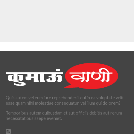
Quis autem vel eum iure reprehenderit qui in ea voluptate velit
esse quam nihil molestiae consequatur, vel illum qui dolorem?
Temporibus autem quibusdam et aut officiis debitis aut rerum
necessitatibus saepe eveniet.