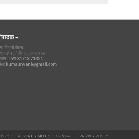
ंपादक –
म:
हिमानी बोहरा
ा:
मझेड़ा, नैनीताल, उत्तराखण्ड
रभाष:
+91 81713 71321
मेल:
kumaunvani@gmail.com
HOME
ADVERTISEMENTS
CONTACT
PRIVACY POLICY