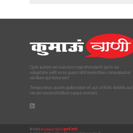
Quis autem vel eum iure reprehenderit qui in ea
voluptate velit esse quam nihil molestiae consequatur,
vel illum qui dolorem?
Temporibus autem quibusdam et aut officiis debitis aut
rerum necessitatibus saepe eveniet.
© 2022,
Kumaun Vani (कुमाऊँ वाणी)