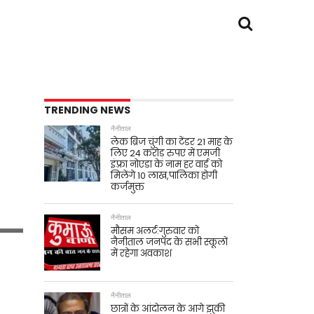
TRENDING NEWS
नैनीताल
लेक ब्रिज चुंगी का टेंडर 21 माह के
लिए 24 करोड़ रुपए में एमजी
इंफ़्रा नोएडा के नाम हर वार्ड को
मिलेंगे 10 लाख,पालिका होगी
कर्जमुक्त
नैनीताल
मौसम अलर्ट:गुरुवार को
नैनीताल जनपद के सभी स्कूलों
में रहेगा अवकाश
नैनीताल
छात्रों के आंदोलन के आगे झुकी