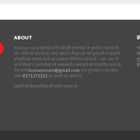
ABOUT
स
Kumaun vani (कुमाऊं वाणी) देवभूमि उत्तराखंड के कुमांउ व गढ़वाल के
ना
गांव-गधेरों की समस्याओ, ताजा खबरों व विलुप्त हो रही कुमांउनी व गढ़वाली
पत
संस्कृति को उजागर करने का एकमात्र डिजिटल माध्यम है। अतः आप भी
दू
अपने विचार व अपने क्षेत्र की समस्याओं व समाचारों को प्रकाशित करने के
ई
लिए हमसे
kumaunvani@gmail.com
तथा दूरसंचार व व्हाट्सएप
नम्बर
8171371321
पर सम्पर्क कर सकते है।
(खबरों की विश्वसनीयता ही हमारी पहचान है)