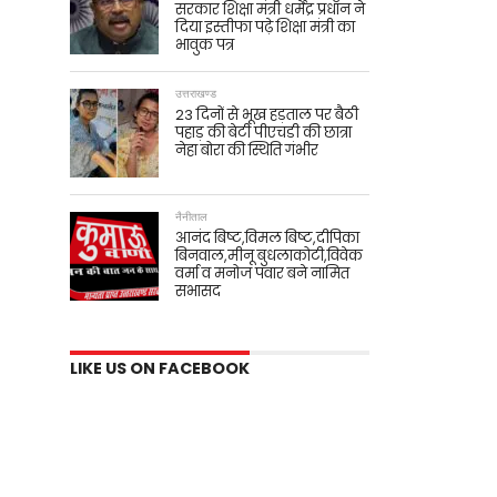
सरकार शिक्षा मंत्री धर्मेंद्र प्रधान ने
दिया इस्तीफा पढ़े शिक्षा मंत्री का
भावुक पत्र
उत्तराखण्ड
23 दिनों से भूख हड़ताल पर बैठी
पहाड़ की बेटी पीएचडी की छात्रा
नेहा बोरा की स्थिति गंभीर
नैनीताल
आनंद बिष्ट,विमल बिष्ट,दीपिका
बिनवाल,मीनू बुधलाकोटी,विवेक
वर्मा व मनोज पंवार बने नामित
सभासद
LIKE US ON FACEBOOK