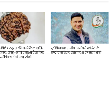
ह विशेष:रुद्राक्ष की अलौकिक शक्ति
पूर्व विधायक संजीव आर्य बने कांग्रेस के
 रहस्य, वास्तु-ऊर्जा व सूक्ष्म वैज्ञानिक
राष्ट्रीय सचिव व उत्तर प्रदेश के सह प्रभारी
्योतिषाचार्य डॉ.मंजू जोशी