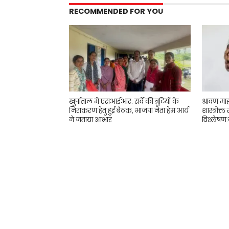
RECOMMENDED FOR YOU
खुर्पाताल में एसआईआर. सर्वे की त्रुटियों के
श्रावण मा
निराकरण हेतु हुई बैठक, भाजपा नेता हेम आर्य
शास्त्रोक्त
ने जताया आभार
विश्लेषण:ज